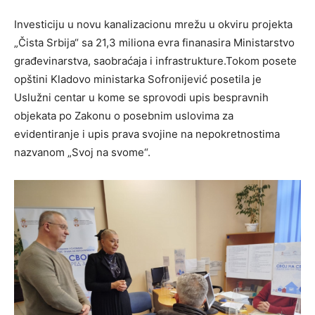
Investiciju u novu kanalizacionu mrežu u okviru projekta
„Čista Srbija“ sa 21,3 miliona evra finanasira Ministarstvo
građevinarstva, saobraćaja i infrastrukture.Tokom posete
opštini Kladovo ministarka Sofronijević posetila je
Uslužni centar u kome se sprovodi upis bespravnih
objekata po Zakonu o posebnim uslovima za
evidentiranje i upis prava svojine na nepokretnostima
nazvanom „Svoj na svome“.