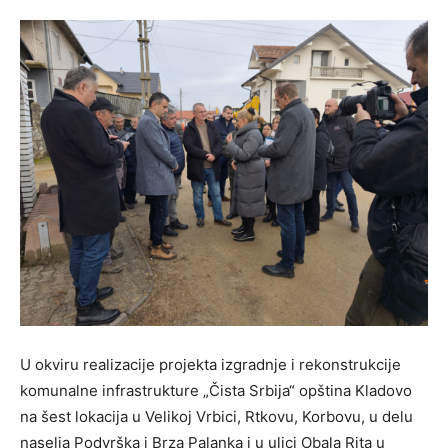
U okviru realizacije projekta izgradnje i rekonstrukcije
komunalne infrastrukture „Čista Srbija“ opština Kladovo
na šest lokacija u Velikoj Vrbici, Rtkovu, Korbovu, u delu
naselja Podvrška i Brza Palanka i u ulici Obala Rita u