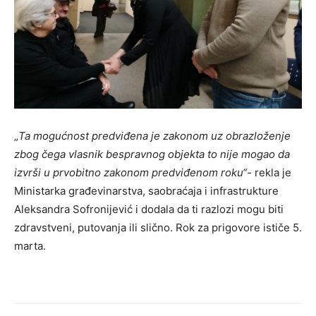
„
Ta mogućnost predviđena je zakonom uz obrazloženje
zbog čega vlasnik bespravnog objekta to nije mogao da
izvrši u prvobitno zakonom predviđenom roku“-
rekla je
Ministarka građevinarstva, saobraćaja i infrastrukture
Aleksandra Sofronijević i dodala da ti razlozi mogu biti
zdravstveni, putovanja ili slično. Rok za prigovore ističe 5.
marta.