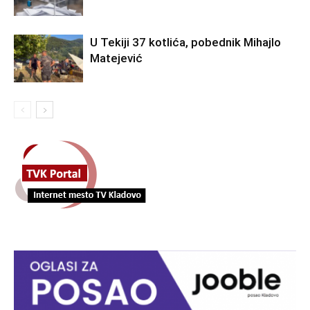
U Tekiji 37 kotlića, pobednik Mihajlo
Matejević