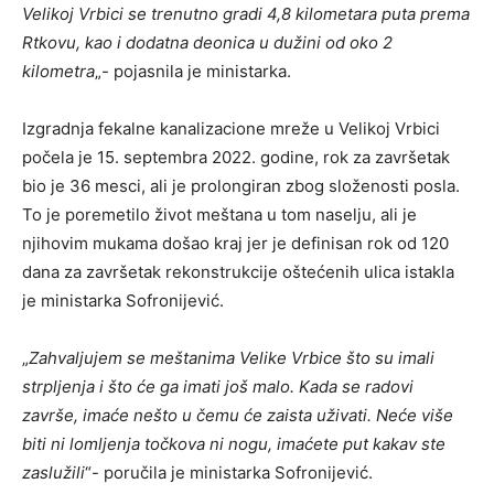
Velikoj Vrbici se trenutno gradi 4,8 kilometara puta prema
Rtkovu, kao i dodatna deonica u dužini od oko 2
kilometra
„- pojasnila je ministarka.
Izgradnja fekalne kanalizacione mreže u Velikoj Vrbici
počela je 15. septembra 2022. godine, rok za završetak
bio je 36 mesci, ali je prolongiran zbog složenosti posla.
To je poremetilo život meštana u tom naselju, ali je
njihovim mukama došao kraj jer je definisan rok od 120
dana za završetak rekonstrukcije oštećenih ulica istakla
je ministarka Sofronijević.
„
Zahvaljujem se meštanima Velike Vrbice što su imali
strpljenja i što će ga imati još malo. Kada se radovi
završe, imaće nešto u čemu će zaista uživati. Neće više
biti ni lomljenja točkova ni nogu, imaćete put kakav ste
zaslužili
“- poručila je ministarka Sofronijević.