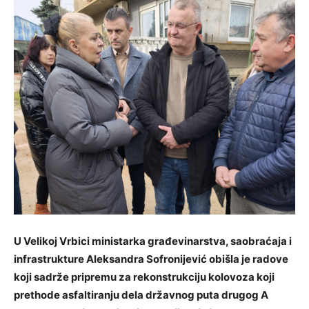
U Velikoj Vrbici ministarka građevinarstva, saobraćaja i
infrastrukture Aleksandra Sofronijević obišla je radove
koji sadrže pripremu za rekonstrukciju kolovoza koji
prethode asfaltiranju dela državnog puta drugog A