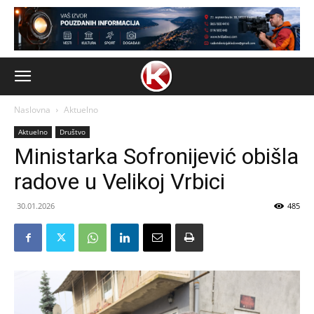
Naslovna
Aktuelno
Aktuelno
Društvo
Ministarka Sofronijević obišla
radove u Velikoj Vrbici
30.01.2026
485