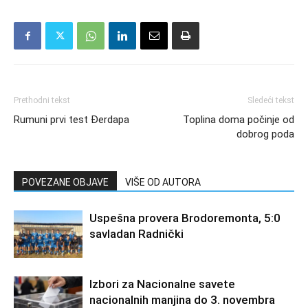
Prethodni tekst
Sledeći tekst
Rumuni prvi test Đerdapa
Toplina doma počinje od
dobrog poda
POVEZANE OBJAVE
VIŠE OD AUTORA
Uspešna provera Brodoremonta, 5:0
savladan Radnički
Izbori za Nacionalne savete
nacionalnih manjina do 3. novembra