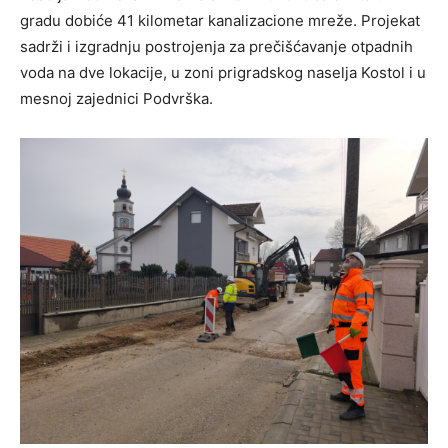
gradu dobiće 41 kilometar kanalizacione mreže. Projekat
sadrži i izgradnju postrojenja za prečišćavanje otpadnih
voda na dve lokacije, u zoni prigradskog naselja Kostol i u
mesnoj zajednici Podvrška.