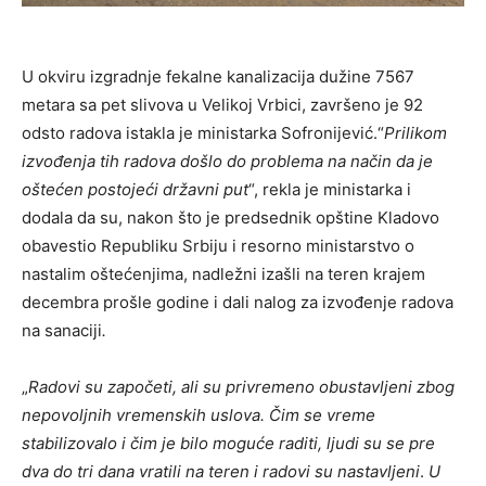
U okviru izgradnje fekalne kanalizacija dužine 7567
metara sa pet slivova u Velikoj Vrbici, završeno je 92
odsto radova istakla je ministarka Sofronijević.“
Prilikom
izvođenja tih radova došlo do problema na način da je
oštećen postojeći državni put
“, rekla je ministarka i
dodala da su, nakon što je predsednik opštine Kladovo
obavestio Republiku Srbiju i resorno ministarstvo o
nastalim oštećenjima, nadležni izašli na teren krajem
decembra prošle godine i dali nalog za izvođenje radova
na sanaciji
.
„
Radovi su započeti, ali su privremeno obustavljeni zbog
nepovoljnih vremenskih uslova. Čim se vreme
stabilizovalo i čim je bilo moguće raditi, ljudi su se pre
dva do tri dana vratili na teren i radovi su nastavljeni
.
U