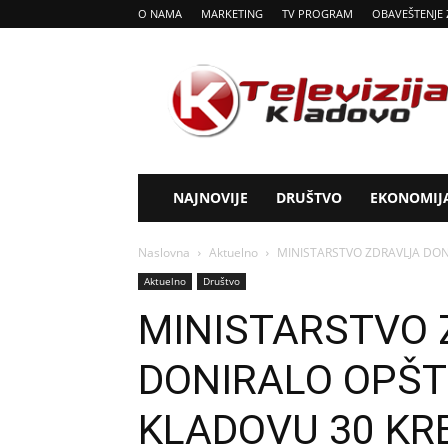
O NAMA
MARKETING
TV PROGRAM
OBAVEŠTENJE 
Tv
Kladovo
NAJNOVIJE
DRUŠTVO
EKONOMIJ
Naslovna
Aktuelno
MINISTARSTVO ZDRAVLJA DONI
Aktuelno
Društvo
MINISTARSTVO 
DONIRALO OPŠT
KLADOVU 30 KR