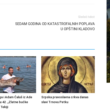
Sledeći tekst
SEDAM GODINA OD KATASTROFALNIH POPLAVA
U OPŠTINI KLADOVO
a i Adam Ćaluš iz Ade
Srpska pravoslavna crkva danas
u 42. „Zlatne bućke
slavi Trnovu Petku
Tekiji