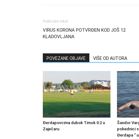
Prethodni tekst
VIRUS KORONA POTVRĐEN KOD JOŠ 12
KLADOVLJANA
POVEZANE OBJAVE
VIŠE OD AUTORA
Đerdapovcima dubok Timok 0:2 u
Šandor Varg
Zaječaru
pobednici s
Đerdapa “ u 