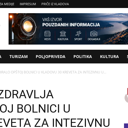
ZA MEDIJE
IMPRESUM
PRIČE IZ KLADOVA
A
TURIZAM
POLJOPRIVEDA
POLITIKA
KULTURA
RALO OPŠTOJ BOLNICI U KLADOVU 30 KREVETA ZA INTEZIVNU U...
ZDRAVLJA
OJ BOLNICI U
EVETA ZA INTEZIVNU