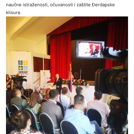
naučne istraženosti, očuvanosti i zaštite Đerdapske
klisure.