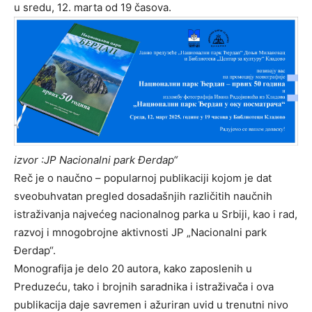
u sredu, 12. marta od 19 časova.
izvor :JP Nacionalni park Đerdap“
Reč je o naučno – popularnoj publikaciji kojom je dat
sveobuhvatan pregled dosadašnjih različitih naučnih
istraživanja najvećeg nacionalnog parka u Srbiji, kao i rad,
razvoj i mnogobrojne aktivnosti JP „Nacionalni park
Đerdap“.
Monografija je delo 20 autora, kako zaposlenih u
Preduzeću, tako i brojnih saradnika i istraživača i ova
publikacija daje savremen i ažuriran uvid u trenutni nivo