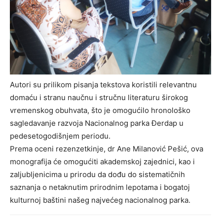
Autori su prilikom pisanja tekstova koristili relevantnu
domaću i stranu naučnu i stručnu literaturu širokog
vremenskog obuhvata, što je omogućilo hronološko
sagledavanje razvoja Nacionalnog parka Đerdap u
pedesetogodišnjem periodu.
Prema oceni rezenzetkinje, dr Ane Milanović Pešić, ova
monografija će omogućiti akademskoj zajednici, kao i
zaljubljenicima u prirodu da dođu do sistematičnih
saznanja o netaknutim prirodnim lepotama i bogatoj
kulturnoj baštini našeg najvećeg nacionalnog parka.