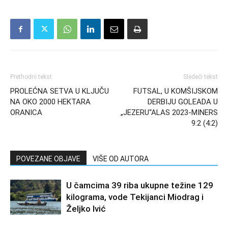
Prethodni tekst
Sledeći tekst
PROLEĆNA SETVA U KLJUČU
FUTSAL, U KOMŠIJSKOM
NA OKO 2000 HEKTARA
DERBIJU GOLEADA U
ORANICA
„JEZERU“ALAS 2023-MINERS
9:2 (4:2)
POVEZANE OBJAVE
VIŠE OD AUTORA
U čamcima 39 riba ukupne težine 129
kilograma, vode Tekijanci Miodrag i
Željko Ivić