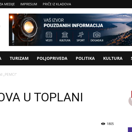
ZA MEDIJE
IMPRESUM
PRIČE IZ KLADOVA
A
TURIZAM
POLJOPRIVEDA
POLITIKA
KULTURA
I „PEMCI“
VA U TOPLANI
1805