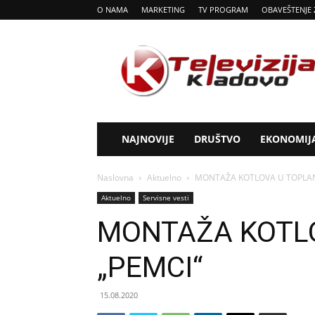
O NAMA
MARKETING
TV PROGRAM
OBAVEŠTENJE 
Tv
Kladovo
NAJNOVIJE
DRUŠTVO
EKONOMIJ
Naslovna
Aktuelno
MONTAŽA KOTLOVA U TOPLAN
Aktuelno
Servisne vesti
MONTAŽA KOTLO
„PEMCI“
15.08.2020