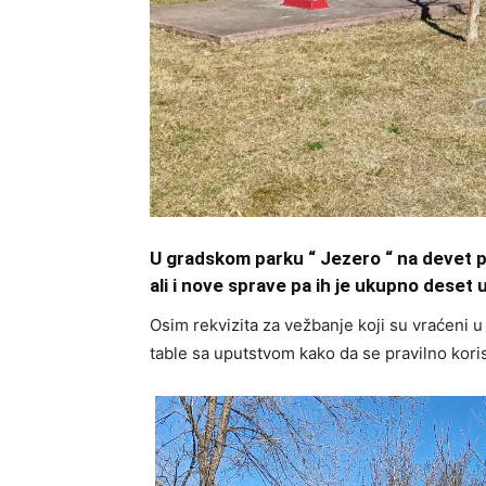
U gradskom parku “ Jezero “ na devet p
ali i nove sprave pa ih je ukupno deset
Osim rekvizita za vežbanje koji su vraćeni u
table sa uputstvom kako da se pravilno koris