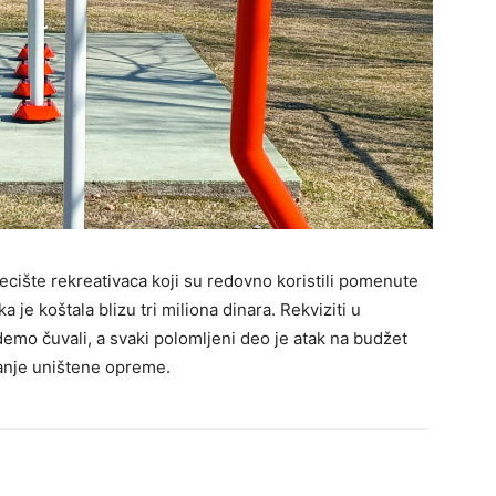
cište rekreativaca koji su redovno koristili pomenute
je koštala blizu tri miliona dinara. Rekviziti u
emo čuvali, a svaki polomljeni deo je atak na budžet
janje uništene opreme.