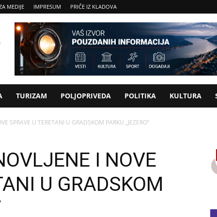
ZA MEDIJE
IMPRESUM
PRIČE IZ KLADOVA
A
TURIZAM
POLJOPRIVEDA
POLITIKA
KULTURA
VE SPRAVE U TERETANI U GRADSKOM PARKU „JEZERO“
OVLJENE I NOVE
TANI U GRADSKOM
“