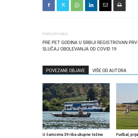
Prethodni tekst
PRE PET GODINA U SRBIJI REGISTROVAN PRV
SLUČAJ OBOLEVANJA OD COVID 19
POVEZANE OBJAVE
VIŠE OD AUTORA
U čamcima 39 riba ukupne težine
Fudbal, prij