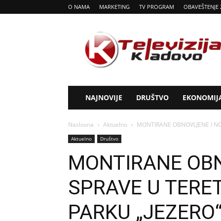
O NAMA
MARKETING
TV PROGRAM
OBAVEŠTENJE 
Tv
Kladovo
NAJNOVIJE
DRUŠTVO
EKONOMIJ
Naslovna
Aktuelno
MONTIRANE OBNOVLJENE I NO
Aktuelno
Društvo
MONTIRANE OBN
SPRAVE U TERE
PARKU „JEZERO