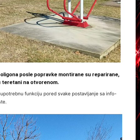
oligona posle popravke montirane su reparirane,
 u teretani na otvorenom.
 upotrebnu funkciju pored svake postavljanje sa info-
te.