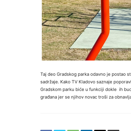
Taj deo Gradskog parka odavno je postao ste
sadržaje. Kako TV Kladovo saznaje poporavka 
Gradskom parku biće u funkciji dokle ih bud
građana jer se njihov novac troši za obnavl