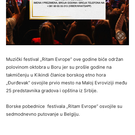
Muzički festival „Ritam Evrope“ ove godine biće održan
polovinom oktobra u Boru jer su prošle godine na
takmičenju u Kikindi članice borskog etno hora
„Đurđevak“ osvojile prvio mesto na Maloj Evroviziji među
25 predstavnika gradova i opština iz Srbije.
Borske pobednice festivala „Ritam Evrope“ osvojile su
sedmodnevno putovanje u Belgiju.