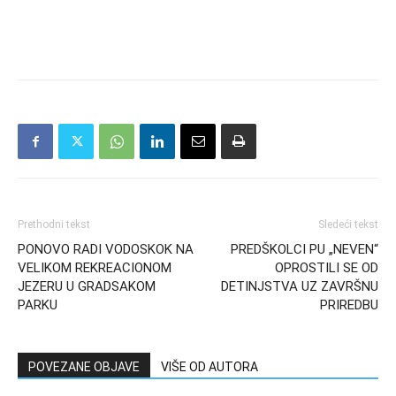
Prethodni tekst
Sledeći tekst
PONOVO RADI VODOSKOK NA
PREDŠKOLCI PU „NEVEN“
VELIKOM REKREACIONOM
OPROSTILI SE OD
JEZERU U GRADSAKOM
DETINJSTVA UZ ZAVRŠNU
PARKU
PRIREDBU
POVEZANE OBJAVE
VIŠE OD AUTORA