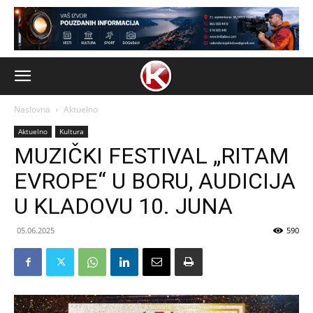
Naslovna
Aktuelno
Aktuelno
Kultura
MUZIČKI FESTIVAL „RITAM
EVROPE“ U BORU, AUDICIJA
U KLADOVU 10. JUNA
05.06.2025
590