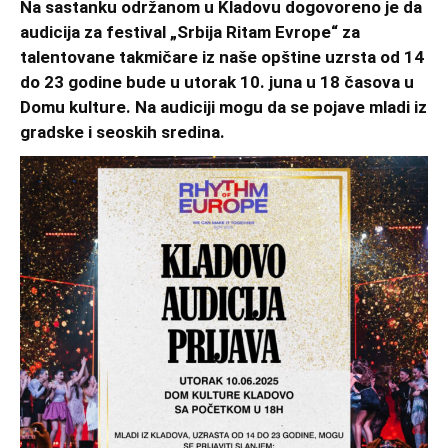
Na sastanku održanom u Kladovu dogovoreno je da
audicija za festival „Srbija Ritam Evrope“ za
talentovane takmičare iz naše opštine uzrsta od 14
do 23 godine bude u utorak 10. juna u 18 časova u
Domu kulture. Na audiciji mogu da se pojave mladi iz
gradske i seoskih sredina.