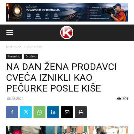
Naslovna
Aktuelno
Aktuelno
Društvo
NA DAN ŽENA PRODAVCI
CVEĆA IZNIKLI KAO
PEČURKE POSLE KIŠE
08.03.2024
604