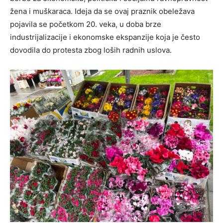
žena i muškaraca. Ideja da se ovaj praznik obeležava
pojavila se početkom 20. veka, u doba brze
industrijalizacije i ekonomske ekspanzije koja je često
dovodila do protesta zbog loših radnih uslova.