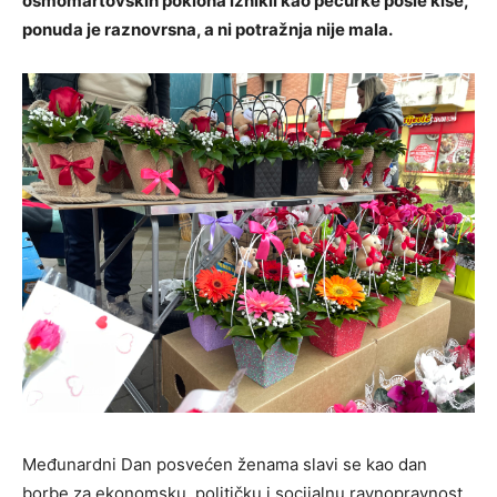
osmomartovskih poklona iznikli kao pečurke posle kiše,
ponuda je raznovrsna, a ni potražnja nije mala.
Međunardni Dan posvećen ženama slavi se kao dan
borbe za ekonomsku, političku i socijalnu ravnopravnost