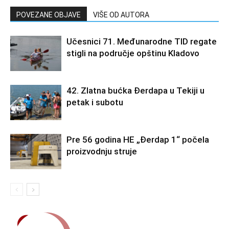
POVEZANE OBJAVE
VIŠE OD AUTORA
Učesnici 71. Međunarodne TID regate
stigli na područje opštinu Kladovo
42. Zlatna bućka Đerdapa u Tekiji u
petak i subotu
Pre 56 godina HE „Đerdap 1“ počela
proizvodnju struje