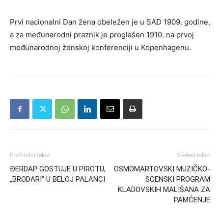
Prvi nacionalni Dan žena obeležen je u SAD 1909. godine,
a za međunarodni praznik je proglašen 1910. na prvoj
međunarodnoj ženskoj konferenciji u Kopenhagenu.
Prethodni tekst
Sledeći tekst
ĐERDAP GOSTUJE U PIROTU,
OSMOMARTOVSKI MUZIČKO-
„BRODARI“ U BELOJ PALANCI
SCENSKI PROGRAM
KLADOVSKIH MALIŠANA ZA
PAMĆENJE