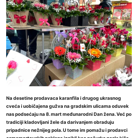
Na desetine prodavaca karanfila i drugog ukrasnog
cveća i uobičajena gužva na gradskim ulicama oduvek
nas podsećaju na 8. mart međunarodni Dan žena. Već po
tradiciji kladovljani žele da darivanjem obraduju
pripadnice nežnijeg pola. U tome im pomažu i prodavci