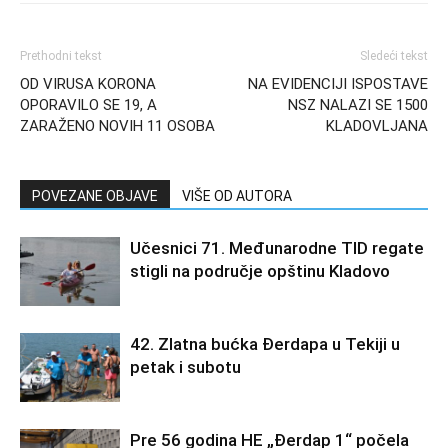
Prethodni tekst
Sledeći tekst
OD VIRUSA KORONA
NA EVIDENCIJI ISPOSTAVE
OPORAVILO SE 19, A
NSZ NALAZI SE 1500
ZARAŽENO NOVIH 11 OSOBA
KLADOVLJANA
POVEZANE OBJAVE
VIŠE OD AUTORA
Učesnici 71. Međunarodne TID regate
stigli na područje opštinu Kladovo
42. Zlatna bućka Đerdapa u Tekiji u
petak i subotu
Pre 56 godina HE „Đerdap 1“ počela