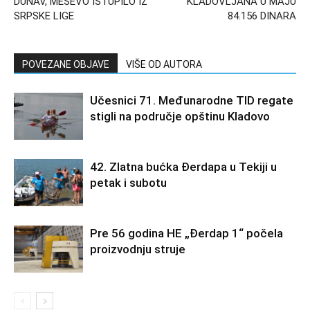
DUNAV, MEŠEVO ISTUPILO IZ
KLADOVLJANA U MAJU
SRPSKE LIGE
84.156 DINARA
POVEZANE OBJAVE
VIŠE OD AUTORA
Učesnici 71. Međunarodne TID regate
stigli na područje opštinu Kladovo
42. Zlatna bućka Đerdapa u Tekiji u
petak i subotu
Pre 56 godina HE „Đerdap 1“ počela
proizvodnju struje