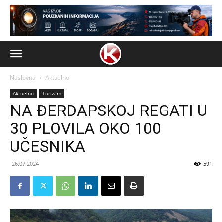
Naslovna
Aktuelno
Aktuelno
Turizam
NA ĐERDAPSKOJ REGATI U
30 PLOVILA OKO 100
UČESNIKA
26.07.2024
591