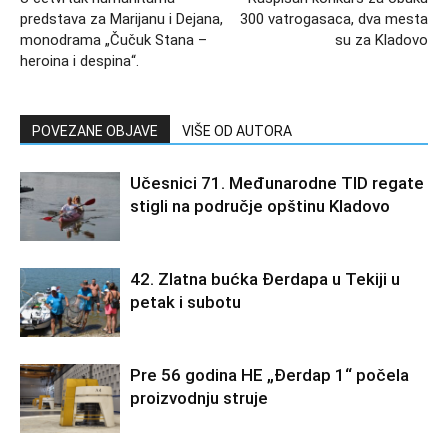
predstava za Marijanu i Dejana,
300 vatrogasaca, dva mesta
monodrama „Čučuk Stana –
su za Kladovo
heroina i despina“.
POVEZANE OBJAVE
VIŠE OD AUTORA
Učesnici 71. Međunarodne TID regate
stigli na područje opštinu Kladovo
42. Zlatna bućka Đerdapa u Tekiji u
petak i subotu
Pre 56 godina HE „Đerdap 1“ počela
proizvodnju struje