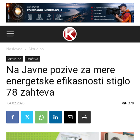
Naslovna
Aktuelno
Aktuelno
Društvo
Na Javne pozive za mere
energetske efikasnosti stiglo
78 zahteva
04.02.2026
370