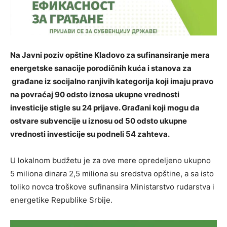
Na Javni poziv opštine Kladovo za sufinansiranje mera
energetske sanacije porodičnih kuća i stanova za
građane iz socijalno ranjivih kategorija koji imaju pravo
na povraćaj 90 odsto iznosa ukupne vrednosti
investicije stigle su 24 prijave. Građani koji mogu da
ostvare subvencije u iznosu od 50 odsto ukupne
vrednosti investicije su podneli 54 zahteva.
U lokalnom budžetu je za ove mere opredeljeno ukupno
5 miliona dinara 2,5 miliona su sredstva opštine, a sa isto
toliko novca troškove sufinansira Ministarstvo rudarstva i
energetike Republike Srbije.