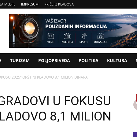
ZA MEDIJE
IMPRESUM
PRIČE IZ KLADOVA
A
TURIZAM
POLJOPRIVEDA
POLITIKA
KULTURA
KUSU 2025“ OPŠTINI KLADOVO 8,1 MILION DINARA
GRADOVI U FOKUSU
KLADOVO 8,1 MILION