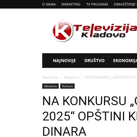
O NAMA
MARKETING
TV PROGRAM
OBAVEŠTENJE 
Tv
Kladovo
NAJNOVIJE
DRUŠTVO
EKONOMIJ
Naslovna
Aktuelno
NA KONKURSU „GRADOVI U FO
Aktuelno
Kultura
NA KONKURSU „
2025“ OPŠTINI 
DINARA