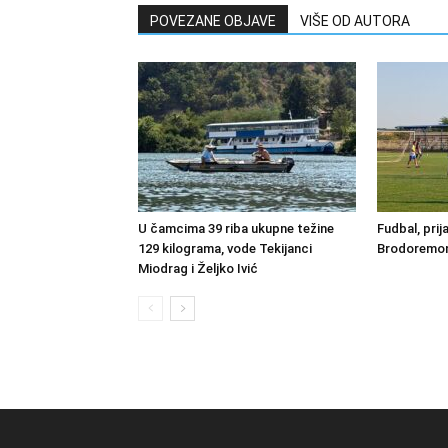
POVEZANE OBJAVE
VIŠE OD AUTORA
U čamcima 39 riba ukupne težine
Fudbal, prij
129 kilograma, vode Tekijanci
Brodoremont
Miodrag i Željko Ivić