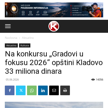
Naslovna
Aktuelno
Aktuelno
Kultura
Na konkursu „Gradovi u
fokusu 2026“ opštini Kladovo
33 miliona dinara
05.06.2026
14356