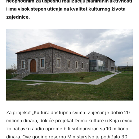
neophodnim za uspešnu realizaciju planiranih aktivnosti
i ima visok stepen uticaja na kvalitet kulturnog života
zajednice.
Za projekat „Kultura dostupna svima“ Zaječar je dobio 20
miliona dinara, dok će projekat Doma kulture u Knja+evcu
za nabavku audio opreme biti sufinansiran sa 10 miliona
dinara. Ove godine resorno Ministarstvo je podržalo 30