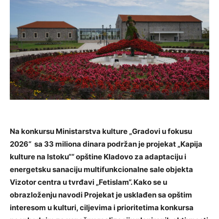
Na konkursu Ministarstva kulture „Gradovi u fokusu
2026“ sa 33 miliona dinara podržan je projekat „Kapija
kulture na Istoku““ opštine Kladovo za adaptaciju i
energetsku sanaciju multifunkcionalne sale objekta
Vizotor centra u tvrđavi „Fetislam“. Kako se u
obrazloženju navodi Projekat je usklađen sa opštim
interesom u kulturi, ciljevima i prioritetima konkursa