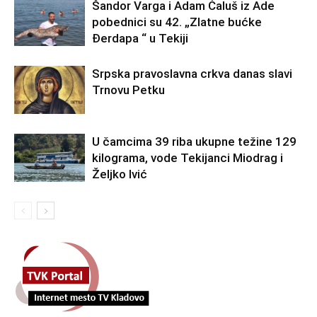
Šandor Varga i Adam Ćaluš iz Ade
pobednici su 42. „Zlatne bućke
Đerdapa “ u Tekiji
Srpska pravoslavna crkva danas slavi
Trnovu Petku
U čamcima 39 riba ukupne težine 129
kilograma, vode Tekijanci Miodrag i
Željko Ivić