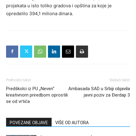
projekata u isto toliko gradova i opština za koje je
opredelilo 394,1 miliona dinara.
Prethodni tekst
Sledeći tekst
Predškolci iz PU „Neven“
Ambasada SAD u Srbiji objavila
kreativnom priredbom oprostili
javni poziv za Đerdap 3
se od vrtića
POVEZANE OBJAVE
VIŠE OD AUTORA