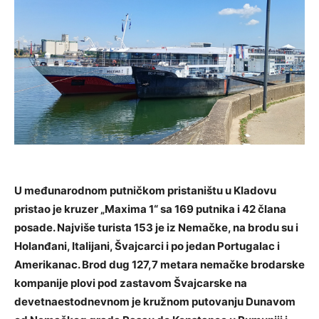
U međunarodnom putničkom pristaništu u Kladovu
pristao je kruzer „Maxima 1“ sa 169 putnika i 42 člana
posade. Najviše turista 153 je iz Nemačke, na brodu su i
Holanđani, Italijani, Švajcarci i po jedan Portugalac i
Amerikanac. Brod dug 127,7 metara nemačke brodarske
kompanije plovi pod zastavom Švajcarske na
devetnaestodnevnom je kružnom putovanju Dunavom