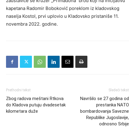
zaustaviće se kruzer „Primadona“ brod koji na inicijativu
kapetana Radomir Boboković poreklom iz kladovskog
naselja Kostol, prvi uplovio u Kladovsko pristaniše 11.
novembra 2022. godine.
Prethodni tekst
Sledeći tekst
Zbog radova meštani Rtkova
Navršilo se 27 godina od
do Kladova putuju dvadesetak
prestanka NATO
kilometara duže
bombardovanja Savezne
Republike Jugoslavije,
odnosno Srbije