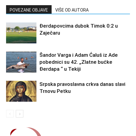
POVEZANE OBJAVE
VIŠE OD AUTORA
Đerdapovcima dubok Timok 0:2 u
Zaječaru
Šandor Varga i Adam Ćaluš iz Ade
pobednici su 42. „Zlatne bućke
Đerdapa “ u Tekiji
Srpska pravoslavna crkva danas slavi
Trnovu Petku