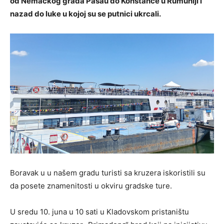
od Nemačkog grada Pasau do Konstance u Rumuniji i
nazad do luke u kojoj su se putnici ukrcali.
Boravak u u našem gradu turisti sa kruzera iskoristili su
da posete znamenitosti u okviru gradske ture.
U sredu 10. juna u 10 sati u Kladovskom pristaništu