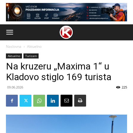
Naslovna
Aktuelno
Aktuelno
Turizam
Na kruzeru „Maxima 1“ u
Kladovo stiglo 169 turista
09.06.2026
225