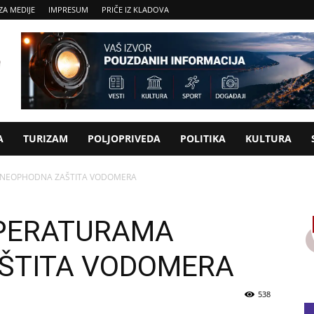
ZA MEDIJE
IMPRESUM
PRIČE IZ KLADOVA
A
TURIZAM
POLJOPRIVEDA
POLITIKA
KULTURA
 NEOPHODNA ZAŠTITA VODOMERA
MPERATURAMA
ŠTITA VODOMERA
538