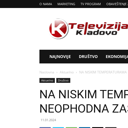
O NAMA
MARKETING
TV PROGRAM
OBAVEŠTENJE 
Tv
Kladovo
NAJNOVIJE
DRUŠTVO
EKONOMIJ
Naslovna
Aktuelno
NA NISKIM TEMPERATURAMA
Aktuelno
Društvo
NA NISKIM TE
NEOPHODNA ZA
11.01.2024