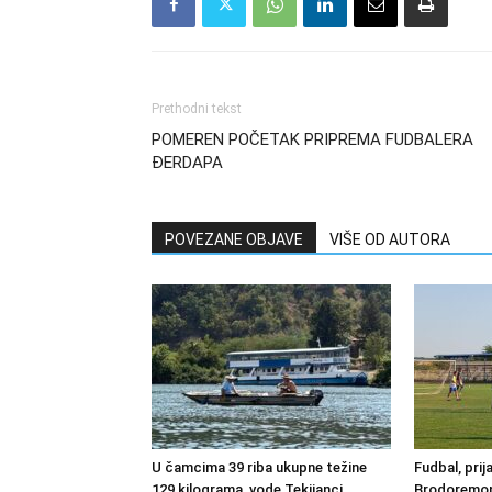
Prethodni tekst
POMEREN POČETAK PRIPREMA FUDBALERA
ĐERDAPA
POVEZANE OBJAVE
VIŠE OD AUTORA
U čamcima 39 riba ukupne težine
Fudbal, prij
129 kilograma, vode Tekijanci
Brodoremont