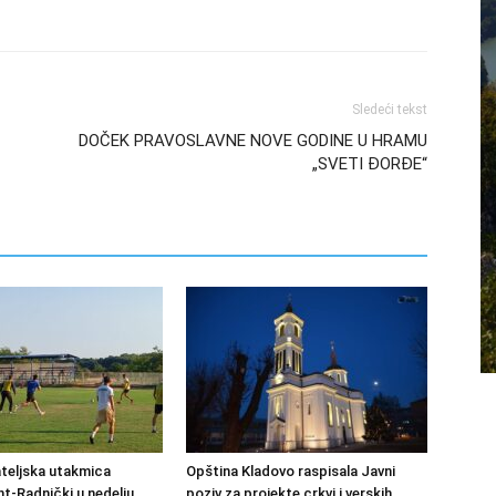
Sledeći tekst
DOČEK PRAVOSLAVNE NOVE GODINE U HRAMU
„SVETI ĐORĐE“
ateljska utakmica
Opština Kladovo raspisala Javni
-Radnički u nedelju
poziv za projekte crkvi i verskih