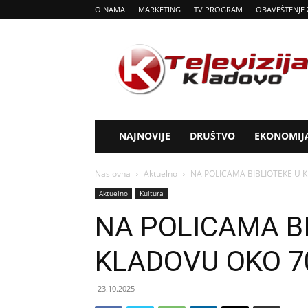
O NAMA
MARKETING
TV PROGRAM
OBAVEŠTENJE 
Tv
Kladovo
NAJNOVIJE
DRUŠTVO
EKONOMIJ
Naslovna
Aktuelno
NA POLICAMA BIBLIOTEKE U 
Aktuelno
Kultura
NA POLICAMA B
KLADOVU OKO 7
23.10.2025