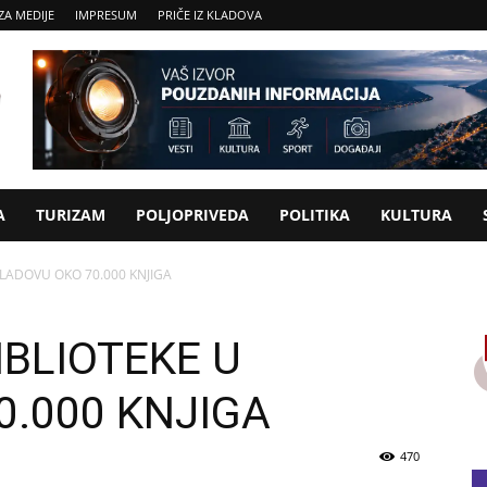
ZA MEDIJE
IMPRESUM
PRIČE IZ KLADOVA
A
TURIZAM
POLJOPRIVEDA
POLITIKA
KULTURA
KLADOVU OKO 70.000 KNJIGA
IBLIOTEKE U
0.000 KNJIGA
470