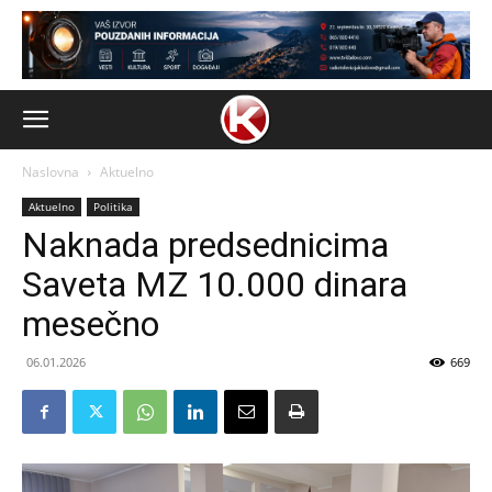
Naslovna
Aktuelno
Aktuelno
Politika
Naknada predsednicima
Saveta MZ 10.000 dinara
mesečno
06.01.2026
669