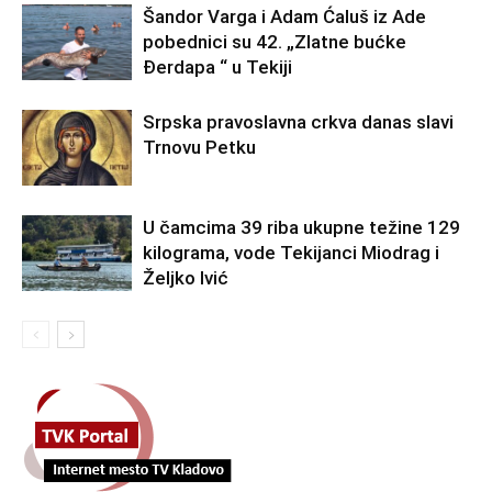
Šandor Varga i Adam Ćaluš iz Ade
pobednici su 42. „Zlatne bućke
Đerdapa “ u Tekiji
Srpska pravoslavna crkva danas slavi
Trnovu Petku
U čamcima 39 riba ukupne težine 129
kilograma, vode Tekijanci Miodrag i
Željko Ivić