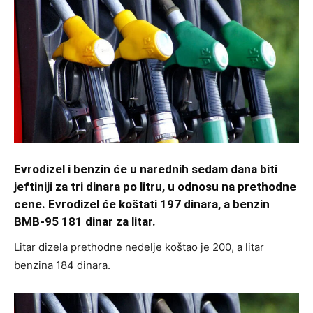
Evrodizel i benzin će u narednih sedam dana biti
jeftiniji za tri dinara po litru, u odnosu na prethodne
cene. Evrodizel će koštati 197 dinara, a benzin
BMB-95 181 dinar za litar.
Litar dizela prethodne nedelje koštao je 200, a litar
benzina 184 dinara.