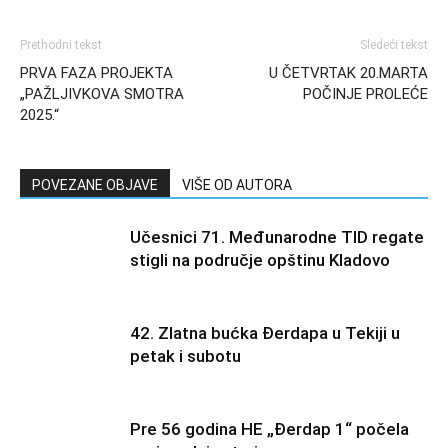
Prethodni tekst
Sledeći tekst
PRVA FAZA PROJEKTA
U ČETVRTAK 20.MARTA
„PAŽLJIVKOVA SMOTRA
POČINJE PROLEĆE
2025.“
POVEZANE OBJAVE
VIŠE OD AUTORA
Učesnici 71. Međunarodne TID regate
stigli na područje opštinu Kladovo
42. Zlatna bućka Đerdapa u Tekiji u
petak i subotu
Pre 56 godina HE „Đerdap 1“ počela