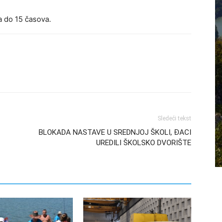
a do 15 časova.
Sledeći tekst
BLOKADA NASTAVE U SREDNJOJ ŠKOLI, ĐACI
UREDILI ŠKOLSKO DVORIŠTE