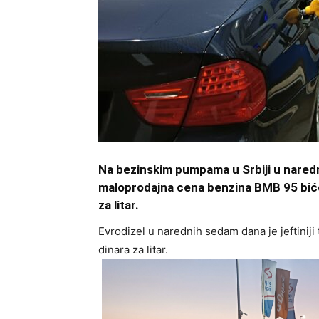
Na bezinskim pumpama u Srbiji u nared
maloprodajna cena benzina BMB 95 biće 
za litar.
Evrodizel u narednih sedam dana je jeftiniji tr
dinara za litar.