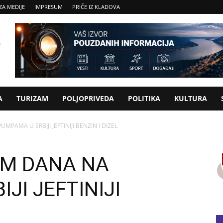
ZA MEDIJE
IMPRESUM
PRIČE IZ KLADOVA
A
TURIZAM
POLJOPRIVEDA
POLITIKA
KULTURA
PAMA U SRBIJI JEFTINIJI BENZIN I DIZEL
AM DANA NA
JI JEFTINIJI