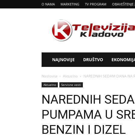
O NAMA
MARKETING
TV PROGRAM
OBAVEŠTENJE 
Tv
Kladovo
NAJNOVIJE
DRUŠTVO
EKONOMIJ
Naslovna
Aktuelno
NAREDNIH SEDAM DANA NA PUM
Aktuelno
Servisne vesti
NAREDNIH SED
PUMPAMA U SRBI
BENZIN I DIZEL