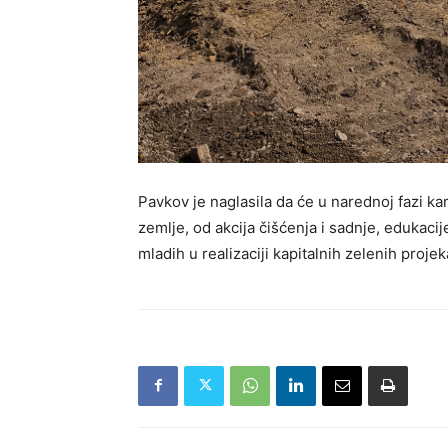
Pavkov je naglasila da će u narednoj fazi ka
zemlje, od akcija čišćenja i sadnje, edukaci
mladih u realizaciji kapitalnih zelenih projek