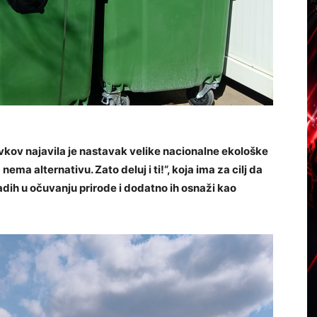
vkov najavila je nastavak velike nacionalne ekološke
a alternativu. Zato deluj i ti!“, koja ima za cilj da
ih u očuvanju prirode i dodatno ih osnaži kao