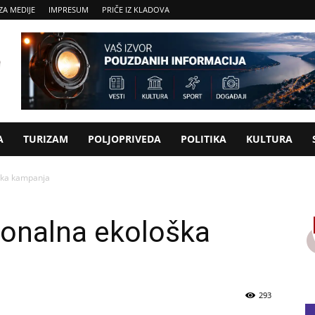
ZA MEDIJE
IMPRESUM
PRIČE IZ KLADOVA
A
TURIZAM
POLJOPRIVEDA
POLITIKA
KULTURA
oška kampanja
ionalna ekološka
293