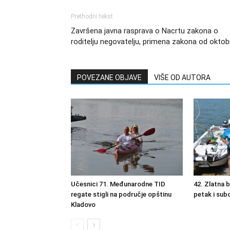
Prethodni tekst
Završena javna rasprava o Nacrtu zakona o
roditelju negovatelju, primena zakona od oktob
POVEZANE OBJAVE
VIŠE OD AUTORA
Učesnici 71. Međunarodne TID
42. Zlatna 
regate stigli na područje opštinu
petak i sub
Kladovo