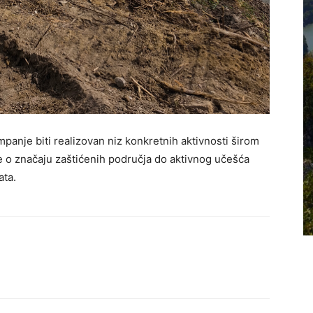
mpanje biti realizovan niz konkretnih aktivnosti širom
je o značaju zaštićenih područja do aktivnog učešća
ata.