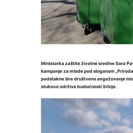
Ministarka zaštite životne sredine Sara Pa
kampanje za mlade pod sloganom „Priroda nem
podstakne šire društveno angažovanje mlad
stubove održive budućnosti Srbije.