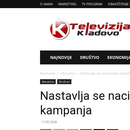
O NAMA
MARKETING
TV PROGRAM
OBAVEŠTENJE 
Tv
Kladovo
NAJNOVIJE
DRUŠTVO
EKONOMIJ
Naslovna
Aktuelno
Nastavlja se nacionalna ekol
Aktuelno
Društvo
Nastavlja se nac
kampanja
11.05.2026