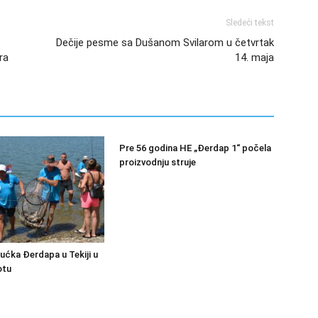
Sledeći tekst
Dečije pesme sa Dušanom Svilarom u četvrtak
ra
14. maja
Pre 56 godina HE „Đerdap 1“ počela
proizvodnju struje
bućka Đerdapa u Tekiji u
otu