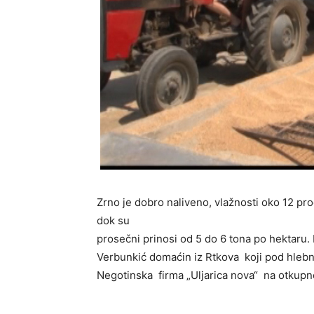
Zrno je dobro naliveno, vlažnosti oko 12 pr
dok su
prosečni prinosi od 5 do 6 tona po hektaru. K
Verbunkić domaćin iz Rtkova koji pod hlebn
Negotinska firma „Uljarica nova“ na otkup