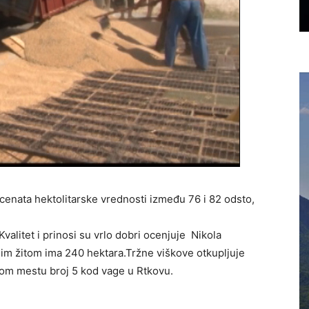
ocenata hektolitarske vrednosti između 76 i 82 odsto,
valitet i prinosi su vrlo dobri ocenjuje Nikola
im žitom ima 240 hektara.Tržne viškove otkupljuje
nom mestu broj 5 kod vage u Rtkovu.