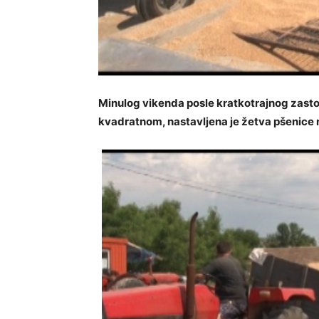
Minulog vikenda posle kratkotrajnog zastoj
kvadratnom, nastavljena je žetva pšenice 