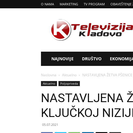
O NAMA
MARKETING
TV PROGRAM
OBAVEŠTENJE 
Tv
Kladovo
NAJNOVIJE
DRUŠTVO
EKONOMIJ
Naslovna
Aktuelno
NASTAVLJENA ŽETVA PŠENICE U
Aktuelno
Poljopriveda
NASTAVLJENA Ž
KLJUČKOJ NIZIJ
05.07.2021