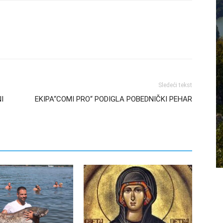
Sledeći tekst
I
EKIPA“COMI PRO“ PODIGLA POBEDNIČKI PEHAR