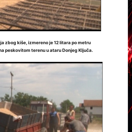
a zbog kiše, izmereno je 12 litara po metru
na peskovitom terenu u ataru Donjeg Ključa.