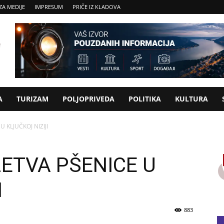
ZA MEDIJE
IMPRESUM
PRIČE IZ KLADOVA
A
TURIZAM
POLJOPRIVEDA
POLITIKA
KULTURA
 KLJUČKOJ NIZIJI
ETVA PŠENICE U
I
883