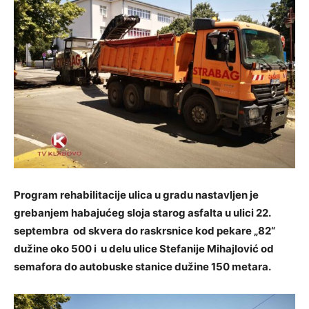
Program rehabilitacije ulica u gradu nastavljen je
grebanjem habajućeg sloja starog asfalta u ulici 22.
septembra od skvera do raskrsnice kod pekare „82“
dužine oko 500 i u delu ulice Stefanije Mihajlović od
semafora do autobuske stanice dužine 150 metara.