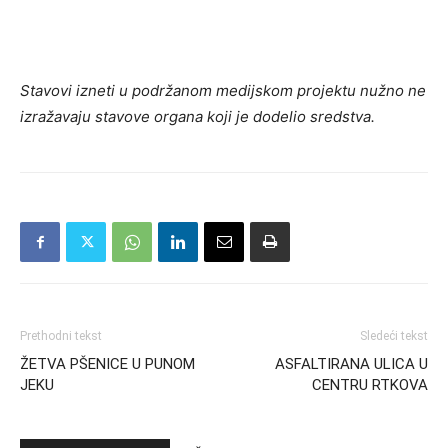
Stavovi izneti u podržanom medijskom projektu nužno ne
izražavaju stavove organa koji je dodelio sredstva.
Prethodni tekst
Sledeći tekst
ŽETVA PŠENICE U PUNOM
ASFALTIRANA ULICA U
JEKU
CENTRU RTKOVA