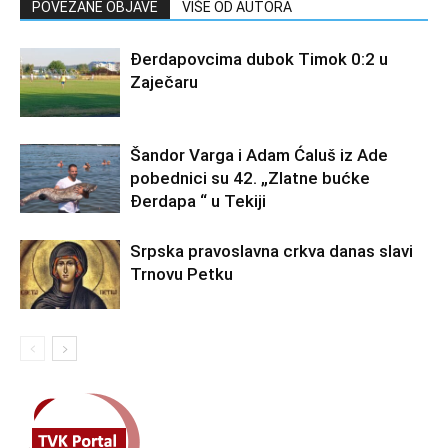
POVEZANE OBJAVE
VIŠE OD AUTORA
Đerdapovcima dubok Timok 0:2 u
Zaječaru
Šandor Varga i Adam Ćaluš iz Ade
pobednici su 42. „Zlatne bućke
Đerdapa “ u Tekiji
Srpska pravoslavna crkva danas slavi
Trnovu Petku