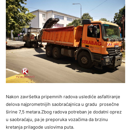
Nakon završetka pripemnih radova uslediće asfaltiranje
delova najprometnijih saobraćajnica u gradu prosečne
širine 7,5 metara.Zbog radova potreban je dodatni oprez
u saobraćaju, pa je preporuka vozačima da brzinu
kretanja prilagode uslovima puta.