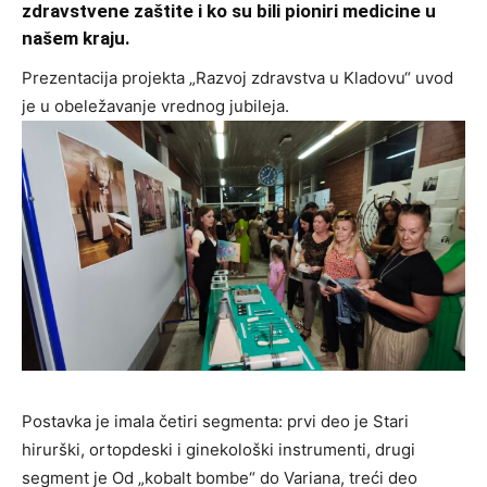
zdravstvene zaštite i ko su bili pioniri medicine u
našem kraju.
Prezentacija projekta „Razvoj zdravstva u Kladovu“ uvod
je u obeležavanje vrednog jubileja.
Postavka je imala četiri segmenta: prvi deo je Stari
hirurški, ortopdeski i ginekološki instrumenti, drugi
segment je Od „kobalt bombe“ do Variana, treći deo