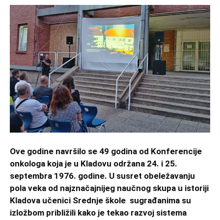
Ove godine navršilo se 49 godina od Konferencije
onkologa koja je u Kladovu održana 24. i 25.
septembra 1976. godine. U susret obeležavanju
pola veka od najznačajnijeg naučnog skupa u istoriji
Kladova učenici Srednje škole sugrađanima su
izložbom približili kako je tekao razvoj sistema