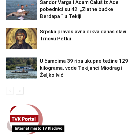
Šandor Varga i Adam Ćaluš iz Ade
pobednici su 42. „Zlatne bućke
Đerdapa “ u Tekiji
Srpska pravoslavna crkva danas slavi
Trnovu Petku
U čamcima 39 riba ukupne težine 129
kilograma, vode Tekijanci Miodrag i
Željko Ivić