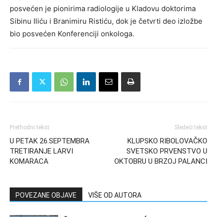
posvećen je pionirima radiologije u Kladovu doktorima
Sibinu Iliću i Branimiru Ristiću, dok je četvrti deo izložbe
bio posvećen Konferenciji onkologa.
Prethodni tekst
Sledeći tekst
U PETAK 26.SEPTEMBRA
KLUPSKO RIBOLOVAČKO
TRETIRANJE LARVI
SVETSKO PRVENSTVO U
KOMARACA
OKTOBRU U BRZOJ PALANCI
POVEZANE OBJAVE
VIŠE OD AUTORA