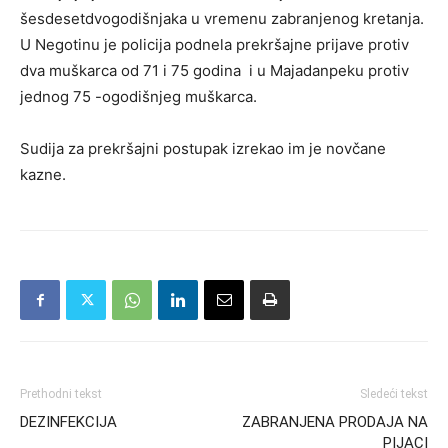
šesdesetdvogodišnjaka u vremenu zabranjenog kretanja.
U Negotinu je policija podnela prekršajne prijave protiv
dva muškarca od 71 i 75 godina i u Majadanpeku protiv
jednog 75 -ogodišnjeg muškarca.
Sudija za prekršajni postupak izrekao im je novčane
kazne.
Prethodni tekst
Sledeći tekst
DEZINFEKCIJA
ZABRANJENA PRODAJA NA
PIJACI