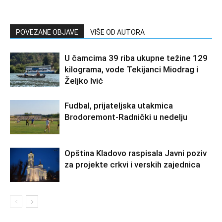
POVEZANE OBJAVE
VIŠE OD AUTORA
U čamcima 39 riba ukupne težine 129
kilograma, vode Tekijanci Miodrag i
Željko Ivić
Fudbal, prijateljska utakmica
Brodoremont-Radnički u nedelju
Opština Kladovo raspisala Javni poziv
za projekte crkvi i verskih zajednica