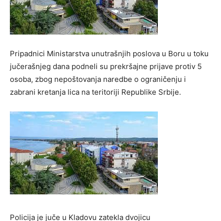
Pripadnici Ministarstva unutrašnjih poslova u Boru u toku
jučerašnjeg dana podneli su prekršajne prijave protiv 5
osoba, zbog nepoštovanja naredbe o ograničenju i
zabrani kretanja lica na teritoriji Republike Srbije.
Policija je juče u Kladovu zatekla dvojicu