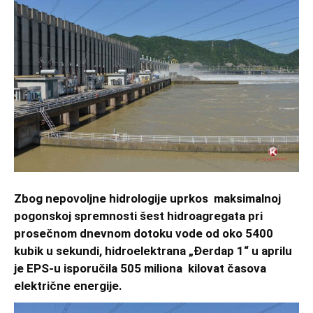
Zbog nepovoljne hidrologije uprkos maksimalnoj
pogonskoj spremnosti šest hidroagregata pri
prosečnom dnevnom dotoku vode od oko 5400
kubik u sekundi, hidroelektrana „Đerdap 1“ u aprilu
je EPS-u isporučila 505 miliona kilovat časova
električne energije.