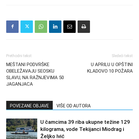
Prethodni tekst
Sledeći tekst
MEŠTANI PODVRŠKE
U APRILU U OPŠTINI
OBELEŽAVAJU SEOSKU
KLADOVO 10 POŽARA
SLAVU, NA RAŽNJEVIMA 50
JAGANJACA
POVEZANE OBJAVE
VIŠE OD AUTORA
U čamcima 39 riba ukupne težine 129
kilograma, vode Tekijanci Miodrag i
Željko Ivić