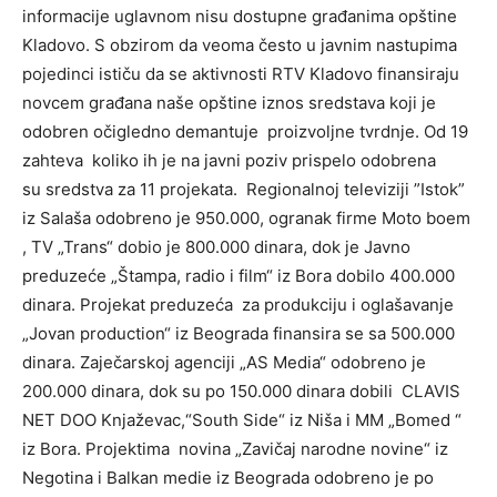
informacije uglavnom nisu dostupne građanima opštine
Kladovo. S obzirom da veoma često u javnim nastupima
pojedinci ističu da se aktivnosti RTV Kladovo finansiraju
novcem građana naše opštine iznos sredstava koji je
odobren očigledno demantuje proizvoljne tvrdnje. Od 19
zahteva koliko ih je na javni poziv prispelo odobrena
su sredstva za 11 projekata. Regionalnoj televiziji ”Istok”
iz Salaša odobreno je 950.000, ogranak firme Moto boem
, TV „Trans“ dobio je 800.000 dinara, dok je Javno
preduzeće „Štampa, radio i film“ iz Bora dobilo 400.000
dinara. Projekat preduzeća za produkciju i oglašavanje
„Jovan production“ iz Beograda finansira se sa 500.000
dinara. Zaječarskoj agenciji „AS Media“ odobreno je
200.000 dinara, dok su po 150.000 dinara dobili CLAVIS
NET DOO Knjaževac,“South Side“ iz Niša i MM „Bomed “
iz Bora. Projektima novina „Zavičaj narodne novine“ iz
Negotina i Balkan medie iz Beograda odobreno je po