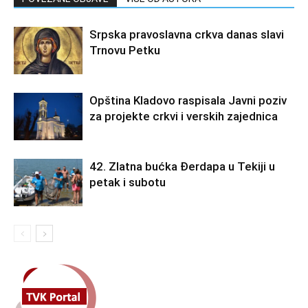
Srpska pravoslavna crkva danas slavi
Trnovu Petku
Opština Kladovo raspisala Javni poziv
za projekte crkvi i verskih zajednica
42. Zlatna bućka Đerdapa u Tekiji u
petak i subotu