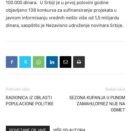
100.000 dinara. U Srbiji je u prvoj polovini godine
objavljeno 138 konkursa za sufinansiranje projekata u
javnom informisanju vrednih nešto više od 1,5 milijardu
dinara, saopštilo je Nezavisno udruženje novinara Srbije.
Prethodni tekst
Sledeći tekst
RADIONICA IZ OBLASTI
SEZONA KUPANJA U PUNOM
POPULACIONE POLITIKE
ZAMAHU,OPREZ NIJE NA
ODMET
POVEZANE OBJAVE
VIŠE OD AUTORA