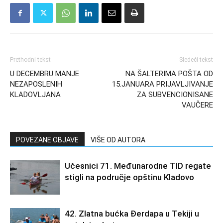
Prethodni tekst
Sledeći tekst
U DECEMBRU MANJE
NA ŠALTERIMA POŠTA OD
NEZAPOSLENIH
15.JANUARA PRIJAVLJIVANJE
KLADOVLJANA
ZA SUBVENCIONISANE
VAUČERE
POVEZANE OBJAVE
VIŠE OD AUTORA
Učesnici 71. Međunarodne TID regate
stigli na područje opštinu Kladovo
42. Zlatna bućka Đerdapa u Tekiji u