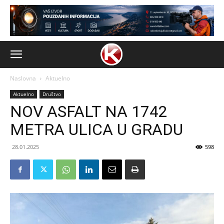
Naslovna
Aktuelno
Aktuelno
Društvo
NOV ASFALT NA 1742
METRA ULICA U GRADU
28.01.2025
598