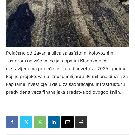
Pojačano održavanja ulica sa asfaltnim kolovoznim
zastorom na više lokacija u opštini Kladovo biće
nastavljeno na proleće jer su u budžetu za 2025. godinu
koji je projektovan u iznosu milijardu 66 miliona dinara za
kapitalne investicje u delu za saobraćajnu infrastrukturu
predviđena veća finansijska sredstva od ovogodišnjih.