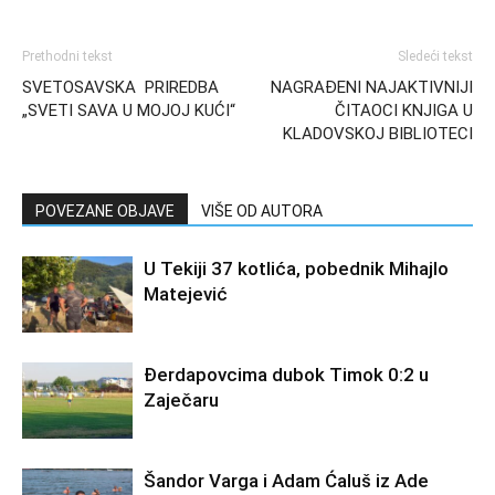
Prethodni tekst
Sledeći tekst
SVETOSAVSKA PRIREDBA
NAGRAĐENI NAJAKTIVNIJI
„SVETI SAVA U MOJOJ KUĆI“
ČITAOCI KNJIGA U
KLADOVSKOJ BIBLIOTECI
POVEZANE OBJAVE
VIŠE OD AUTORA
U Tekiji 37 kotlića, pobednik Mihajlo
Matejević
Đerdapovcima dubok Timok 0:2 u
Zaječaru
Šandor Varga i Adam Ćaluš iz Ade