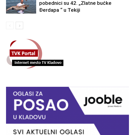
pobednici su 42. „Zlatne bućke
Đerdapa “ u Tekiji