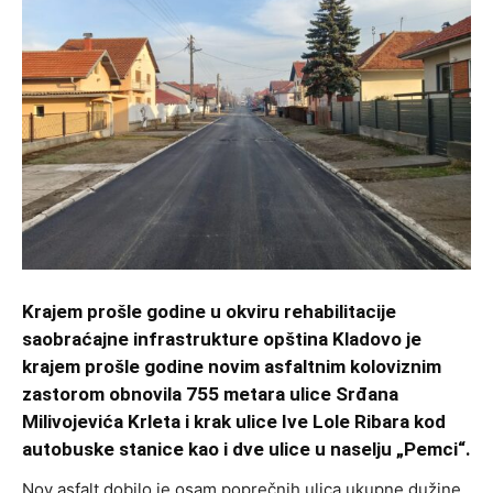
Krajem prošle godine u okviru rehabilitacije
saobraćajne infrastrukture opština Kladovo je
krajem prošle godine novim asfaltnim koloviznim
zastorom obnovila 755 metara ulice Srđana
Milivojevića Krleta i krak ulice Ive Lole Ribara kod
autobuske stanice kao i dve ulice u naselju „Pemci“.
Nov asfalt dobilo je osam poprečnih ulica ukupne dužine