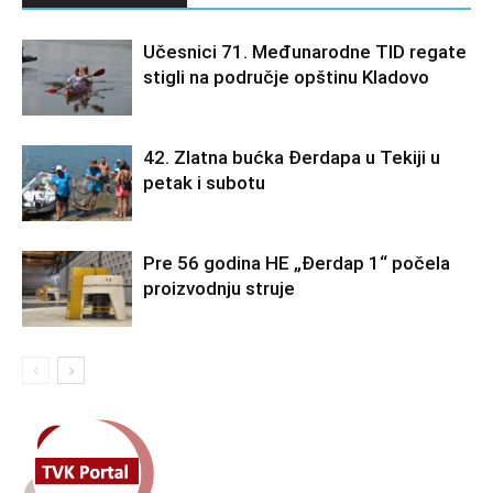
Učesnici 71. Međunarodne TID regate
stigli na područje opštinu Kladovo
42. Zlatna bućka Đerdapa u Tekiji u
petak i subotu
Pre 56 godina HE „Đerdap 1“ počela
proizvodnju struje