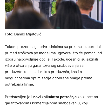
Foto: Danilo Mijatović
Tokom prezentacije privrednicima su prikazani uporedni
primeri troškova po modelima ugovora, što će pomoći pri
izboru najpovoljnije opcije. Takođe, učesnici su saznali
više o otvaranju garantovanog snabdevanja za
preduzetnike, mala i mikro preduzeća, kao i o
mogućnostima optimizacije odobrene snage prema
potrebama firme.
Predstavljen je i
novi kalkulator potrošnje
za kupce na
garantovanom i komercijalnom snabdevanju, koji