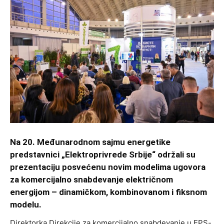
Na 20. Međunarodnom sajmu energetike
predstavnici „Elektroprivrede Srbije“ održali su
prezentaciju posvećenu novim modelima ugovora
za komercijalno snabdevanje električnom
energijom – dinamičkom, kombinovanom i fiksnom
modelu.
Direktorka Direkcije za komercijalno snabdevanje u EPS-