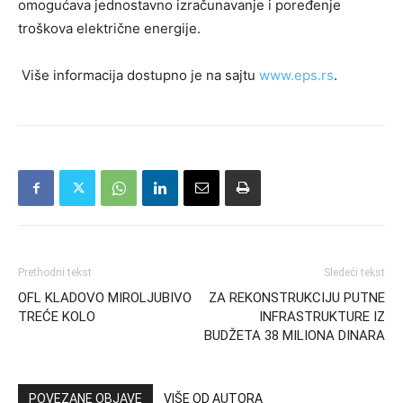
omogućava jednostavno izračunavanje i poređenje
troškova električne energije.
Više informacija dostupno je na sajtu
www.eps.rs
.
Prethodni tekst
Sledeći tekst
OFL KLADOVO MIROLJUBIVO
ZA REKONSTRUKCIJU PUTNE
TREĆE KOLO
INFRASTRUKTURE IZ
BUDŽETA 38 MILIONA DINARA
POVEZANE OBJAVE
VIŠE OD AUTORA