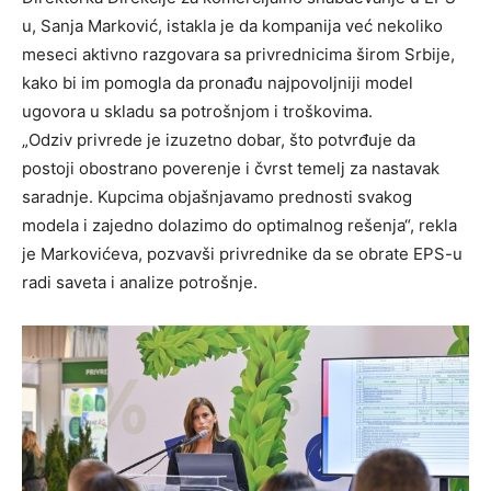
u, Sanja Marković, istakla je da kompanija već nekoliko
meseci aktivno razgovara sa privrednicima širom Srbije,
kako bi im pomogla da pronađu najpovoljniji model
ugovora u skladu sa potrošnjom i troškovima.
„Odziv privrede je izuzetno dobar, što potvrđuje da
postoji obostrano poverenje i čvrst temelj za nastavak
saradnje. Kupcima objašnjavamo prednosti svakog
modela i zajedno dolazimo do optimalnog rešenja“, rekla
je Markovićeva, pozvavši privrednike da se obrate EPS-u
radi saveta i analize potrošnje.