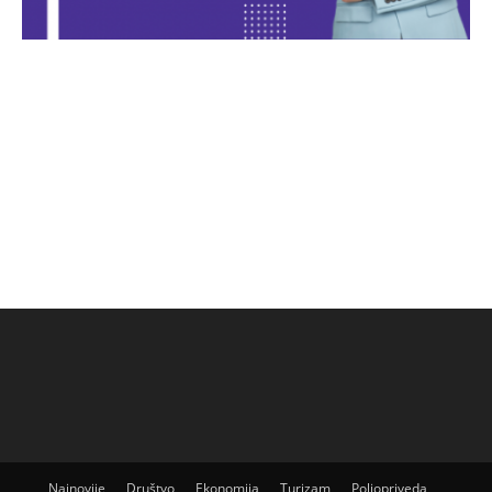
Najnovije
Društvo
Ekonomija
Turizam
Poljopriveda