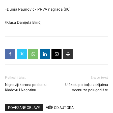
-Dunja Paunović- PRVA nagrada (90)
(Klasa Danijela Birić)
Prethodni tekst
Sledeći tekst
Najnoviji korona podaci u
U školu po bolju zaključnu
Kladovu i Negotinu
ocenu za polugodište
POVEZANE OBJAVE
VIŠE OD AUTORA