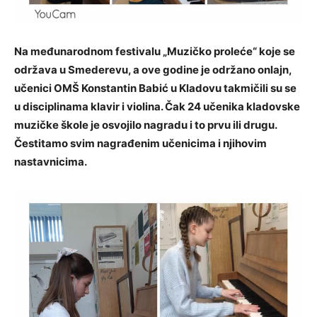
Na međunarodnom festivalu „Muzičko proleće“ koje se
održava u Smederevu, a ove godine je održano onlajn,
učenici OMŠ Konstantin Babić u Kladovu takmičili su se
u disciplinama klavir i violina. Čak 24 učenika kladovske
muzičke škole je osvojilo nagradu i to prvu ili drugu.
Čestitamo svim nagrađenim učenicima i njihovim
nastavnicima.