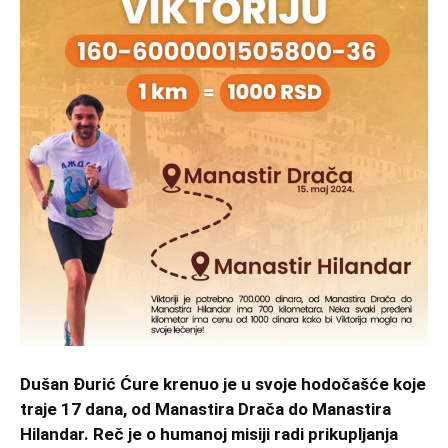
Dušan Đurić Ćure krenuo je u svoje hodočašće koje
traje 17 dana, od Manastira Drača do Manastira
Hilandar. Reč je o humanoj misiji radi prikupljanja