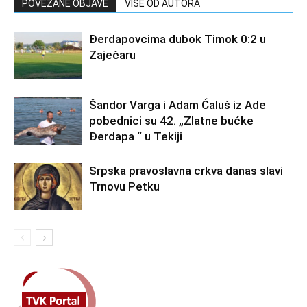
POVEZANE OBJAVE
VIŠE OD AUTORA
Đerdapovcima dubok Timok 0:2 u
Zaječaru
Šandor Varga i Adam Ćaluš iz Ade
pobednici su 42. „Zlatne bućke
Đerdapa “ u Tekiji
Srpska pravoslavna crkva danas slavi
Trnovu Petku