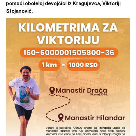
pomoći oboleloj devojčici iz Kragujevca, Viktoriji
Stojanović.