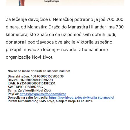
Za lečenje devojčice u Nemačkoj potrebno je još 700.000
dinara, od Manastira Drača do Manastira Hilandar ima 700
kilometara, što znači da će uz pomoć svih dobrih ljudi,
donatora i podržavaoca ove akcije Viktorija uspešno
prikupiti novac za lečenje- navode iz humanitarne
organizacije Novi život.