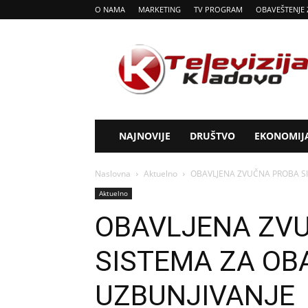
O NAMA
MARKETING
TV PROGRAM
OBAVEŠTENJE 
Tv
Kladovo
NAJNOVIJE
DRUŠTVO
EKONOMIJ
Naslovna
Aktuelno
OBAVLJENA ZVUČNA PROBA SI
Aktuelno
OBAVLJENA ZV
SISTEMA ZA OB
UZBUNJIVANJE