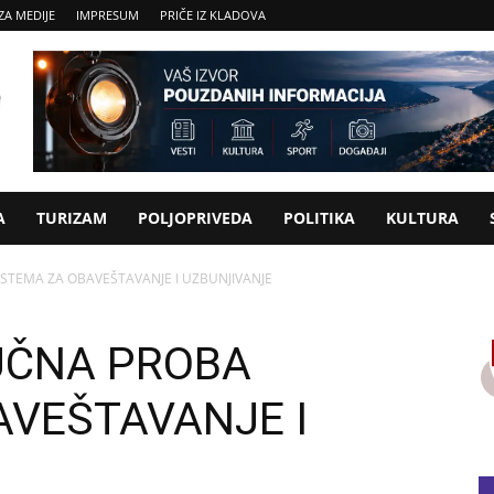
ZA MEDIJE
IMPRESUM
PRIČE IZ KLADOVA
A
TURIZAM
POLJOPRIVEDA
POLITIKA
KULTURA
STEMA ZA OBAVEŠTAVANJE I UZBUNJIVANJE
UČNA PROBA
AVEŠTAVANJE I