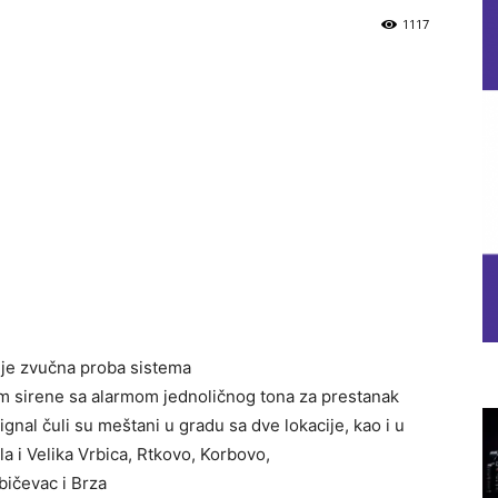
1117
a je zvučna proba sistema
m sirene sa alarmom jednoličnog tona za prestanak
gnal čuli su meštani u gradu sa dve lokacije, kao i u
a i Velika Vrbica, Rtkovo, Korbovo,
bičevac i Brza