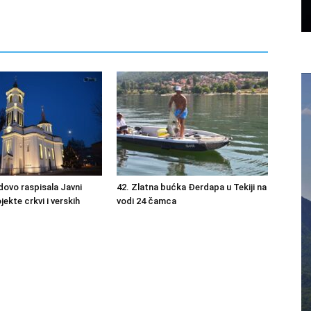
dovo raspisala Javni
42. Zlatna bućka Đerdapa u Tekiji na
jekte crkvi i verskih
vodi 24 čamca