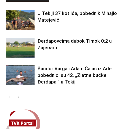
U Tekiji 37 kotlića, pobednik Mihajlo
Matejević
Đerdapovcima dubok Timok 0:2 u
Zaječaru
Šandor Varga i Adam Ćaluš iz Ade
pobednici su 42. „Zlatne bućke
Đerdapa “ u Tekiji