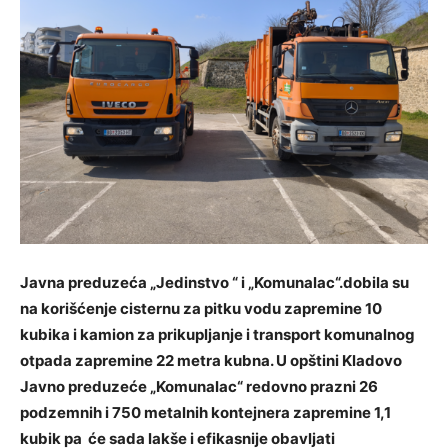
Javna preduzeća „Jedinstvo “ i „Komunalac“.dobila su
na korišćenje cisternu za pitku vodu zapremine 10
kubika i kamion za prikupljanje i transport komunalnog
otpada zapremine 22 metra kubna. U opštini Kladovo
Javno preduzeće „Komunalac“ redovno prazni 26
podzemnih i 750 metalnih kontejnera zapremine 1,1
kubik pa će sada lakše i efikasnije obavljati