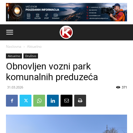
Naslovna
Aktuelno
Aktuelno
Društvo
Obnovljen vozni park
komunalnih preduzeća
31.03.2026
371