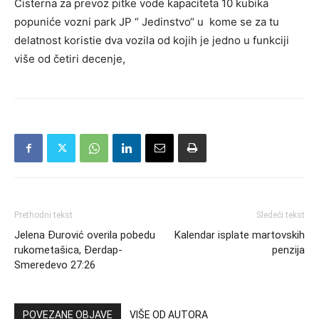
Cisterna za prevoz pitke vode kapaciteta 10 kubika
popuniće vozni park JP “ Jedinstvo“ u kome se za tu
delatnost koristie dva vozila od kojih je jedno u funkciji
više od četiri decenje,
Prethodni tekst
Sledeći tekst
Jelena Đurović overila pobedu
Kalendar isplate martovskih
rukometašica, Đerdap-
penzija
Smeredevo 27:26
POVEZANE OBJAVE
VIŠE OD AUTORA