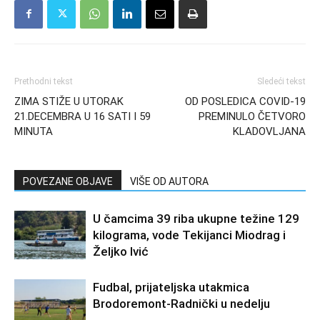
Prethodni tekst
Sledeći tekst
ZIMA STIŽE U UTORAK
OD POSLEDICA COVID-19
21.DECEMBRA U 16 SATI I 59
PREMINULO ČETVORO
MINUTA
KLADOVLJANA
POVEZANE OBJAVE
VIŠE OD AUTORA
U čamcima 39 riba ukupne težine 129
kilograma, vode Tekijanci Miodrag i
Željko Ivić
Fudbal, prijateljska utakmica
Brodoremont-Radnički u nedelju