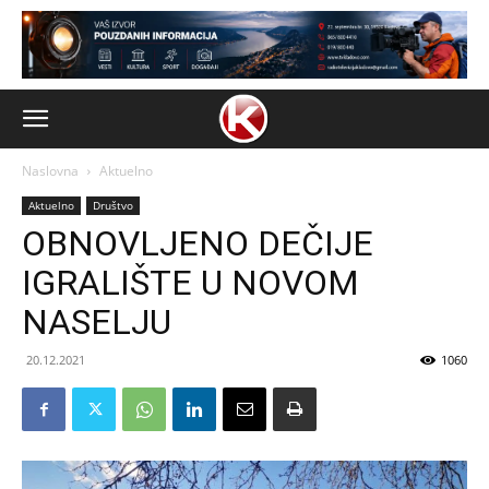
Naslovna
Aktuelno
Aktuelno
Društvo
OBNOVLJENO DEČIJE
IGRALIŠTE U NOVOM
NASELJU
20.12.2021
1060