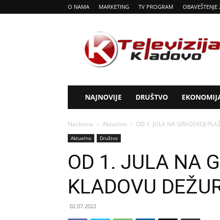
O NAMA
MARKETING
TV PROGRAM
OBAVEŠTENJE 
Tv
Kladovo
NAJNOVIJE
DRUŠTVO
EKONOMIJ
Naslovna
Aktuelno
OD 1. JULA NA GRADSKOJ PLA
Aktuelno
Društvo
OD 1. JULA NA 
KLADOVU DEŽUR
02.07.2022