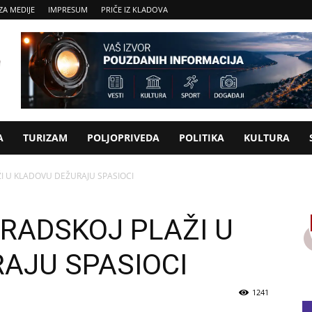
ZA MEDIJE
IMPRESUM
PRIČE IZ KLADOVA
A
TURIZAM
POLJOPRIVEDA
POLITIKA
KULTURA
ŽI U KLADOVU DEŽURAJU SPASIOCI
GRADSKOJ PLAŽI U
AJU SPASIOCI
1241