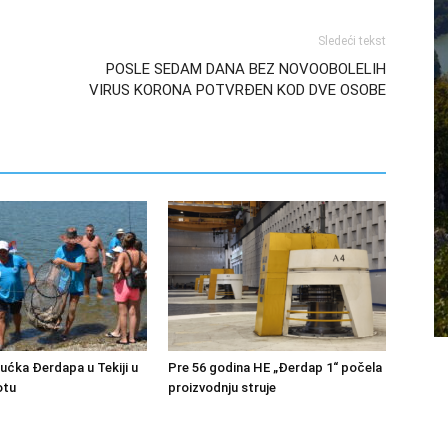
Sledeći tekst
POSLE SEDAM DANA BEZ NOVOOBOLELIH
VIRUS KORONA POTVRĐEN KOD DVE OSOBE
bućka Đerdapa u Tekiji u
Pre 56 godina HE „Đerdap 1“ počela
otu
proizvodnju struje