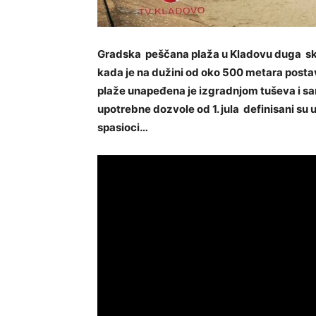
Gradska peščana plaža u Kladovu duga sko
kada je na dužini od oko 500 metara posta
plaže unapeđena je izgradnjom tuševa i s
upotrebne dozvole od 1. jula definisani su 
spasioci…