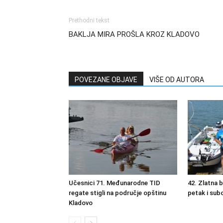
Prethodni tekst
BAKLJA MIRA PROŠLA KROZ KLADOVO
POVEZANE OBJAVE
VIŠE OD AUTORA
Učesnici 71. Međunarodne TID
42. Zlatna 
regate stigli na područje opštinu
petak i sub
Kladovo