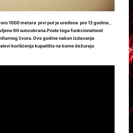
ro 1000 metara prvi put je uređena pre 12 godina ,
vljeno 60 suncobrana.Posle toga funkcionalnost
anitarnog čvora. Ove godine nakon izdavanja
uslovi korišćenja kupališta na kome dežuraju