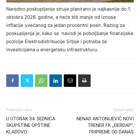
Naredno poskupljenje struje planirano je najkasnije do 1.
oktobra 2026. godine, a neće biti manje od iznosa
inflacije uvećanog za jedan procentni poen. Razlog za
poskupljenja je, kako se navodi je poboljšanje finansijske
pozicije Elektrodistribucije Srbije i potreba za
investicijama u energetsku infrastrukturu.
Prethodni tekst
Sledeći tekst
U UTORAK 34. SEDNICA
NENAD ANTONIJEVIĆ NOVI
SKUPŠTINE OPŠTINE
TRENER FK „ĐERDAP“,
KLADOVO
PRIPREME OD DANAS