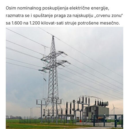
Osim nominalnog poskupljenja električne energije,
razmatra se i spuštanje praga za najskuplju „crvenu zonu“
sa 1.600 na 1.200 kilovat-sati struje potrošene mesečno.