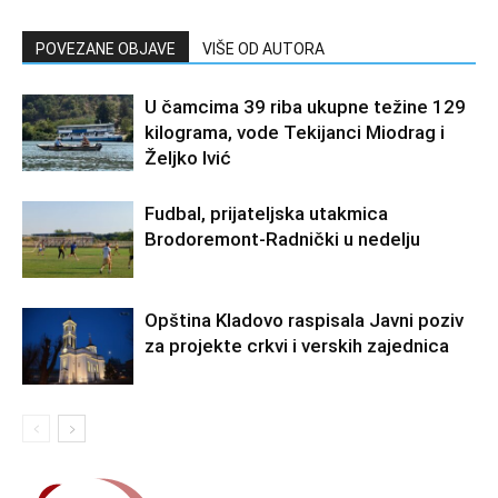
POVEZANE OBJAVE
VIŠE OD AUTORA
U čamcima 39 riba ukupne težine 129
kilograma, vode Tekijanci Miodrag i
Željko Ivić
Fudbal, prijateljska utakmica
Brodoremont-Radnički u nedelju
Opština Kladovo raspisala Javni poziv
za projekte crkvi i verskih zajednica