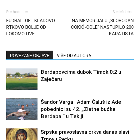
Prethodni tekst
Sledeći tekst
FUDBAL: OFL KLADOVO
NA MEMORIJALU „SLOBODAN
RTKOVO BOLJE OD
COKIĆ-COLE“ NASTUPILO 200
LOKOMOTIVE
KARATISTA
POVEZANE OBJAVE
VIŠE OD AUTORA
Đerdapovcima dubok Timok 0:2 u
Zaječaru
Šandor Varga i Adam Ćaluš iz Ade
pobednici su 42. „Zlatne bućke
Đerdapa “ u Tekiji
Srpska pravoslavna crkva danas slavi
Trnovu Petku