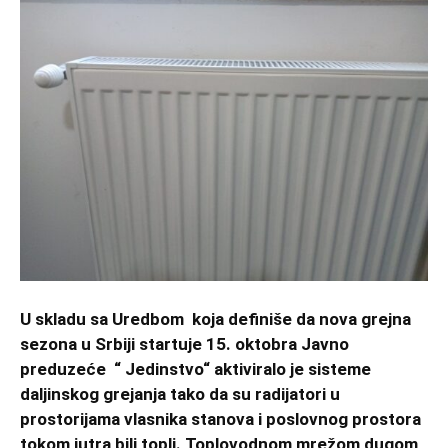
U skladu sa Uredbom koja definiše da nova grejna
sezona u Srbiji startuje 15. oktobra Javno
preduzeće “ Jedinstvo“ aktiviralo je sisteme
daljinskog grejanja tako da su radijatori u
prostorijama vlasnika stanova i poslovnog prostora
tokom jutra bili topli. Toplovodnom mrežom dugom