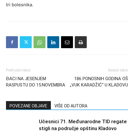
tri bolesnika.
Prethodni tekst
Sledeći tekst
ĐACI NA JESENJEM
186 PONOSNIH GODINA OŠ
RASPUSTU DO 15.NOVEMBRA
„VUK KARADŽIĆ“ U KLADOVU
POVEZANE OBJAVE
VIŠE OD AUTORA
Učesnici 71. Međunarodne TID regate
stigli na područje opštinu Kladovo