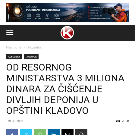
Naslovna
Aktuelno
Aktuelno
Društvo
OD RESORNOG
MINISTARSTVA 3 MILIONA
DINARA ZA ČIŠĆENJE
DIVLJIH DEPONIJA U
OPŠTINI KLADOVO
28.08.2021
2058