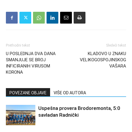
Prethodni tekst
Sledeći tekst
U POSLEDNJA DVA DANA
KLADOVO U ZNAKU
SMANJUJE SE BROJ
VELIKOGOSPOJINSKOG
INFICIRANIH VIRUSOM
VAŠARA
KORONA
POVEZANE OBJAVE
VIŠE OD AUTORA
Uspešna provera Brodoremonta, 5:0
savladan Radnički