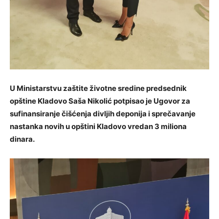
U Ministarstvu zaštite životne sredine predsednik
opštine Kladovo Saša Nikolić potpisao je Ugovor za
sufinansiranje čišćenja divljih deponija i sprečavanje
nastanka novih u opštini Kladovo vredan 3 miliona
dinara.