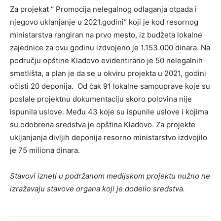
Za projekat “ Promocija nelegalnog odlaganja otpada i
njegovo uklanjanje u 2021.godini“ koji je kod resornog
ministarstva rangiran na prvo mesto, iz budžeta lokalne
zajednice za ovu godinu izdvojeno je 1.153.000 dinara. Na
području opštine Kladovo evidentirano je 50 nelegalnih
smetlišta, a plan je da se u okviru projekta u 2021, godini
očisti 20 deponija. Od čak 91 lokalne samouprave koje su
poslale projektnu dokumentaciju skoro polovina nije
ispunila uslove. Među 43 koje su ispunile uslove i kojima
su odobrena sredstva je opština Kladovo. Za projekte
ukljanjanja divljih deponija resorno ministarstvo izdvojilo
je 75 miliona dinara.
Stavovi izneti u podržanom medijskom projektu nužno ne
izražavaju stavove organa koji je dodelio sredstva.