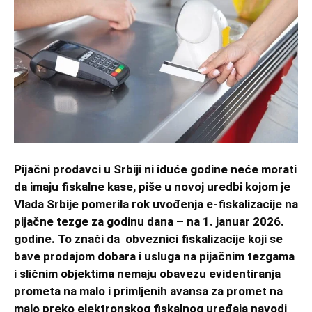
Pijačni prodavci u Srbiji ni iduće godine neće morati
da imaju fiskalne kase, piše u novoj uredbi kojom je
Vlada Srbije pomerila rok uvođenja e-fiskalizacije na
pijačne tezge za godinu dana – na 1. januar 2026.
godine. To znači da obveznici fiskalizacije koji se
bave prodajom dobara i usluga na pijačnim tezgama
i sličnim objektima nemaju obavezu evidentiranja
prometa na malo i primljenih avansa za promet na
malo preko elektronskog fiskalnog uređaja navodi