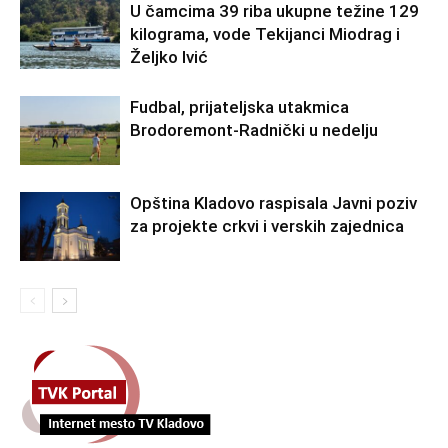
U čamcima 39 riba ukupne težine 129
kilograma, vode Tekijanci Miodrag i
Željko Ivić
Fudbal, prijateljska utakmica
Brodoremont-Radnički u nedelju
Opština Kladovo raspisala Javni poziv
za projekte crkvi i verskih zajednica