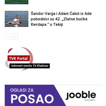
Šandor Varga i Adam Ćaluš iz Ade
pobednici su 42. „Zlatne bućke
Đerdapa “ u Tekiji