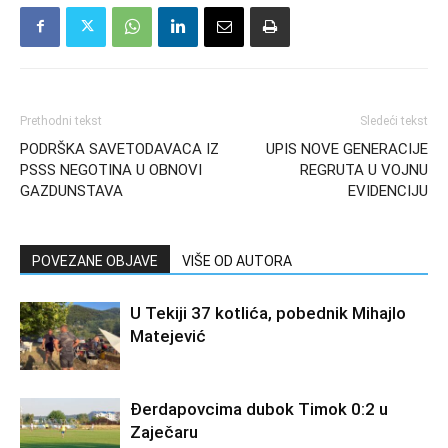
Prethodni tekst
Sledeći tekst
PODRŠKA SAVETODAVACA IZ
UPIS NOVE GENERACIJE
PSSS NEGOTINA U OBNOVI
REGRUTA U VOJNU
GAZDUNSTAVA
EVIDENCIJU
POVEZANE OBJAVE
VIŠE OD AUTORA
U Tekiji 37 kotlića, pobednik Mihajlo
Matejević
Đerdapovcima dubok Timok 0:2 u
Zaječaru