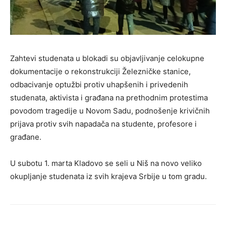
Zahtevi studenata u blokadi su objavljivanje celokupne
dokumentacije o rekonstrukciji Železničke stanice,
odbacivanje optužbi protiv uhapšenih i privedenih
studenata, aktivista i građana na prethodnim protestima
povodom tragedije u Novom Sadu, podnošenje krivičnih
prijava protiv svih napadača na studente, profesore i
građane.
U subotu 1. marta Kladovo se seli u Niš na novo veliko
okupljanje studenata iz svih krajeva Srbije u tom gradu.