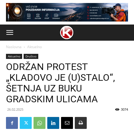
Naslovna
Aktuelno
Aktuelno
Društvo
ODRŽAN PROTEST
„KLADOVO JE (U)STALO“,
ŠETNJA UZ BUKU
GRADSKIM ULICAMA
26.02.2025
3074