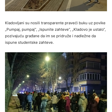
Kladovljani su nosili transparente praveći buku uz povike
„Pumpaj, pumpaj“, „Ispunite zahteve“, „Kladovo je ustalo“,
pozivajuću građane da im se pridruže i nadležne da
ispune studentske zahteve.