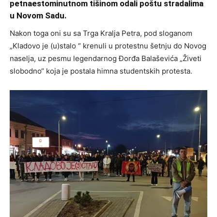
petnaestominutnom tišinom odali poštu stradalima
u Novom Sadu.
Nakon toga oni su sa Trga Kralja Petra, pod sloganom
„Kladovo je (u)stalo “ krenuli u protestnu šetnju do Novog
naselja, uz pesmu legendarnog Đorđa Balaševića „Živeti
slobodno“ koja je postala himna studentskih protesta.