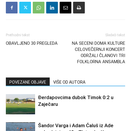
Prethodni tekst
Sledeći tekst
OBAVLJENO 30 PREGLEDA
NA SECENI DOMA KULTURE
CELOVEČERNJI KONCERT
ODRŽALI ČLANOVI TRI
FOLKLORNA ANSAMBLA
POVEZANE OBJAVE
VIŠE OD AUTORA
Đerdapovcima dubok Timok 0:2 u
Zaječaru
Šandor Varga i Adam Ćaluš iz Ade