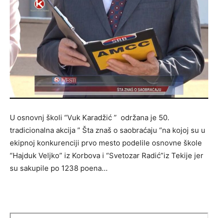
U osnovnj školi “Vuk Karadžić ” održana je 50.
tradicionalna akcija ” Šta znaš o saobraćaju “na kojoj su u
ekipnoj konkurenciji prvo mesto podelile osnovne škole
“Hajduk Veljko” iz Korbova i “Svetozar Radić”iz Tekije jer
su sakupile po 1238 poena…