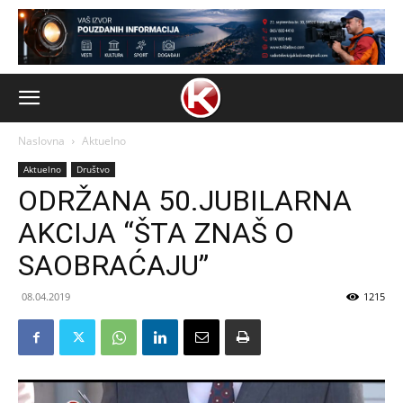
Naslovna
Aktuelno
Aktuelno
Društvo
ODRŽANA 50.JUBILARNA
AKCIJA “ŠTA ZNAŠ O
SAOBRAĆAJU”
08.04.2019
1215