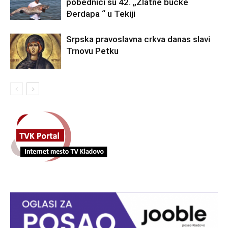
pobednici su 42. „Zlatne bućke
Đerdapa “ u Tekiji
Srpska pravoslavna crkva danas slavi
Trnovu Petku