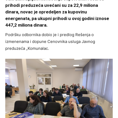
prihodi preduzeća uvećani su za 22,9 miliona
dinara, novac je opredeljen za kupovinu
energenata, pa ukupni prihodi u ovoj godini iznose
447,2 miliona dinara.
Podršku odbornika dobio je i predlog Rešenja o
izmenenama i dopune Cenovnika usluga Javnog
preduzeća „Komunalac.