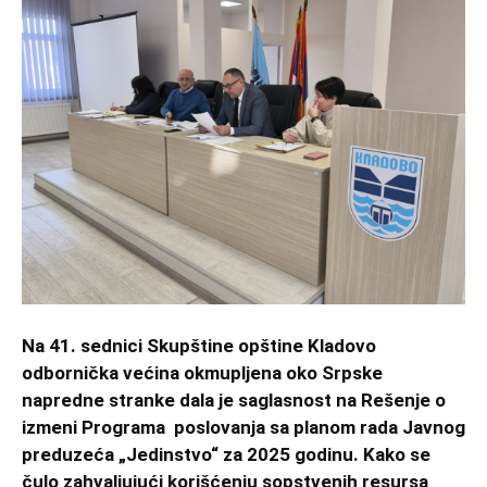
Na 41. sednici Skupštine opštine Kladovo
odbornička većina okmupljena oko Srpske
napredne stranke dala je saglasnost na Rešenje o
izmeni Programa poslovanja sa planom rada Javnog
preduzeća „Jedinstvo“ za 2025 godinu. Kako se
čulo zahvaljujući korišćenju sopstvenih resursa