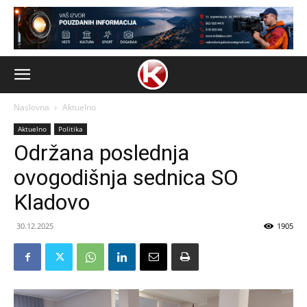
Naslovna
Aktuelno
Aktuelno
Politika
Održana poslednja
ovogodišnja sednica SO
Kladovo
30.12.2025
1905