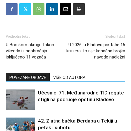
Prethodni tekst
Sledeći tekst
U Borskom okrugu tokom
U 2026. u Kladovu pristaće 16
vikenda iz saobraćaja
kruzera, to nije konačna brojka
isključeno 11 vozača
navode nadležni
POVEZANE OBJAVE
VIŠE OD AUTORA
Učesnici 71. Međunarodne TID regate
stigli na područje opštinu Kladovo
42. Zlatna bućka Đerdapa u Tekiji u
petak i subotu