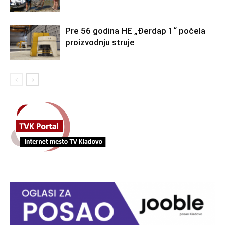
Pre 56 godina HE „Đerdap 1“ počela
proizvodnju struje