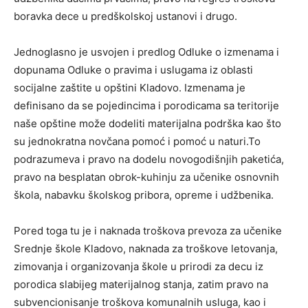
boravka dece u predškolskoj ustanovi i drugo.
Jednoglasno je usvojen i predlog Odluke o izmenama i
dopunama Odluke o pravima i uslugama iz oblasti
socijalne zaštite u opštini Kladovo. Izmenama je
definisano da se pojedincima i porodicama sa teritorije
naše opštine može dodeliti materijalna podrška kao što
su jednokratna novčana pomoć i pomoć u naturi.To
podrazumeva i pravo na dodelu novogodišnjih paketića,
pravo na besplatan obrok-kuhinju za učenike osnovnih
škola, nabavku školskog pribora, opreme i udžbenika.
Pored toga tu je i naknada troškova prevoza za učenike
Srednje škole Kladovo, naknada za troškove letovanja,
zimovanja i organizovanja škole u prirodi za decu iz
porodica slabijeg materijalnog stanja, zatim pravo na
subvencionisanje troškova komunalnih usluga, kao i