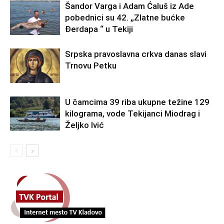
Šandor Varga i Adam Ćaluš iz Ade
pobednici su 42. „Zlatne bućke
Đerdapa “ u Tekiji
Srpska pravoslavna crkva danas slavi
Trnovu Petku
U čamcima 39 riba ukupne težine 129
kilograma, vode Tekijanci Miodrag i
Željko Ivić