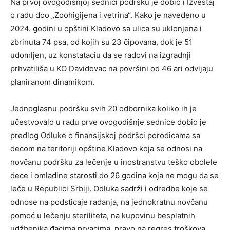
Na prvoj ovogodišnjoj sednici podršku je dobio i Izveštaj
o radu doo „Zoohigijena i vetrina“. Kako je navedeno u
2024. godini u opštini Kladovo sa ulica su uklonjena i
zbrinuta 74 psa, od kojih su 23 čipovana, dok je 51
udomljen, uz konstataciu da se radovi na izgradnji
prhvatiliša u KO Davidovac na površini od 46 ari odvijaju
planiranom dinamikom.
Jednoglasnu podršku svih 20 odbornika koliko ih je
učestvovalo u radu prve ovogodišnje sednice dobio je
predlog Odluke o finansijskoj podršci porodicama sa
decom na teritoriji opštine Kladovo koja se odnosi na
novčanu podršku za lečenje u inostranstvu teško obolele
dece i omladine starosti do 26 godina koja ne mogu da se
leče u Republici Srbiji. Odluka sadrži i odredbe koje se
odnose na podsticaje rađanja, na jednokratnu novčanu
pomoć u lečenju steriliteta, na kupovinu besplatnih
udžbenika đacima prvacima, pravo na regres troškova