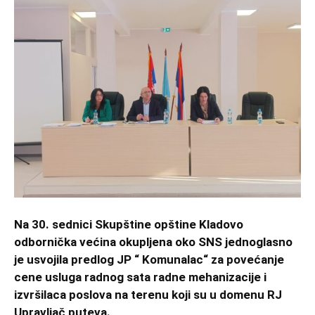
Na 30. sednici Skupštine opštine Kladovo
odbornička većina okupljena oko SNS jednoglasno
je usvojila predlog JP “ Komunalac“ za povećanje
cene usluga radnog sata radne mehanizacije i
izvršilaca poslova na terenu koji su u domenu RJ
Upravljač puteva.