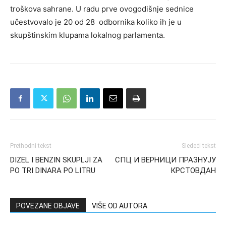
troškova sahrane. U radu prve ovogodišnje sednice
učestvovalo je 20 od 28 odbornika koliko ih je u
skupštinskim klupama lokalnog parlamenta.
Prethodni tekst
Sledeći tekst
DIZEL I BENZIN SKUPLJI ZA
СПЦ И ВЕРНИЦИ ПРАЗНУЈУ
PO TRI DINARA PO LITRU
КРСТОВДАН
POVEZANE OBJAVE
VIŠE OD AUTORA