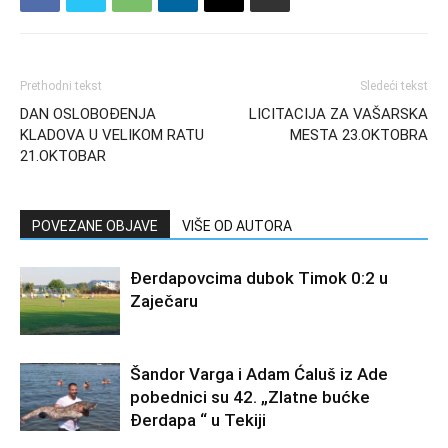
Prethodni tekst
Sledeći tekst
DAN OSLOBOĐENJA
LICITACIJA ZA VAŠARSKA
KLADOVA U VELIKOM RATU
MESTA 23.OKTOBRA
21.OKTOBAR
POVEZANE OBJAVE
VIŠE OD AUTORA
Đerdapovcima dubok Timok 0:2 u
Zaječaru
Šandor Varga i Adam Ćaluš iz Ade
pobednici su 42. „Zlatne bućke
Đerdapa “ u Tekiji