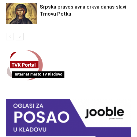
Srpska pravoslavna crkva danas slavi
Trnovu Petku