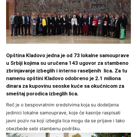
Opština Kladovo jedna je od 73 lokalne samouprave
u Srbiji kojima su uručena 143 ugovor za stambeno
zbrinjavanje izbeglih i interno raseljenih lica. Za tu
namenu opštini Kladovo odobreno je 2.1 miliona
dinara za kupovinu seoske kuće sa okućnicom za
smeštaj porodica izbeglih lica.
Reč je o bespovratnim sredstvima koja su dodeljena
jedinici lokalne samouprave, koje će kasnije raspisati
javni poziv na koji izbegla lica mogu da se prijave i tako
obezbede sebi stambenu podršku.