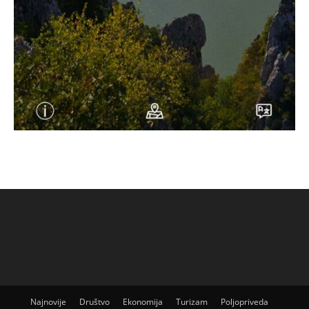
Najnovije
Društvo
Ekonomija
Turizam
Poljopriveda