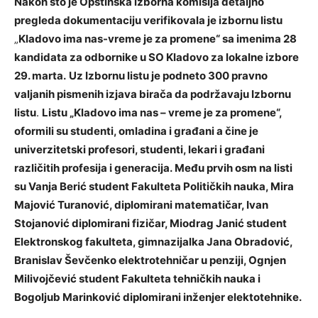
Nakon što je Opštinska izborna komisija detaljno
pregleda dokumentaciju verifikovala je izbornu listu
„
Kladovo ima nas-vreme je za promene“ sa imenima 28
kandidata za odbornike u SO Kladovo za lokalne izbore
29. marta.
Uz Izbornu listu je podneto 300 pravno
valjanih pismenih izjava birača da podržavaju Izbornu
listu
.
Listu „Kladovo ima nas – vreme je za promene“,
oformili su studenti, omladina i građani a čine je
univerzitetski profesori, studenti, lekari i građani
različitih profesija i generacija. Među prvih osm na listi
su Vanja Berić student Fakulteta Političkih nauka, Mira
Majović Turanović, diplomirani matematičar, Ivan
Stojanović diplomirani fizičar, Miodrag Janić student
Elektronskog fakulteta, gimnazijalka Jana Obradović,
Branislav Ševčenko elektrotehničar u penziji, Ognjen
Milivojčević student Fakulteta tehničkih nauka i
Bogoljub Marinković diplomirani inženjer elektotehnike.