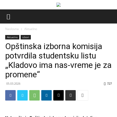
Naslovna
Aktuelno
Aktuelno
izbori
Opštinska izborna komisija
potvrdila studentsku listu
„Kladovo ima nas-vreme je za
promene“
05.03.2026
727