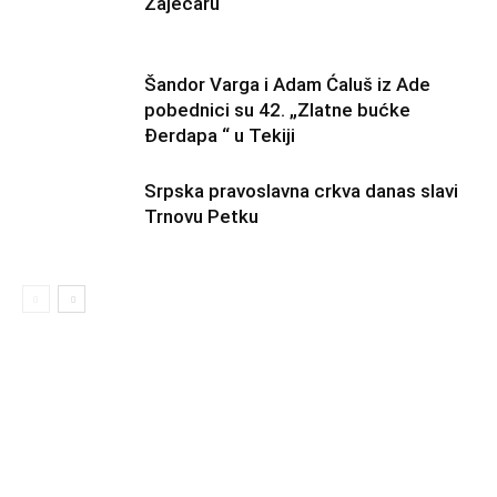
Zaječaru
Šandor Varga i Adam Ćaluš iz Ade
pobednici su 42. „Zlatne bućke
Đerdapa “ u Tekiji
Srpska pravoslavna crkva danas slavi
Trnovu Petku