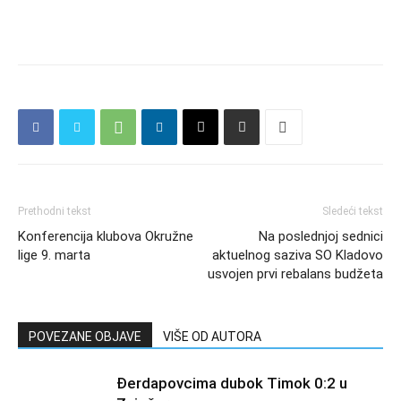
Prethodni tekst
Sledeći tekst
Konferencija klubova Okružne
Na poslednjoj sednici
lige 9. marta
aktuelnog saziva SO Kladovo
usvojen prvi rebalans budžeta
POVEZANE OBJAVE
VIŠE OD AUTORA
Đerdapovcima dubok Timok 0:2 u