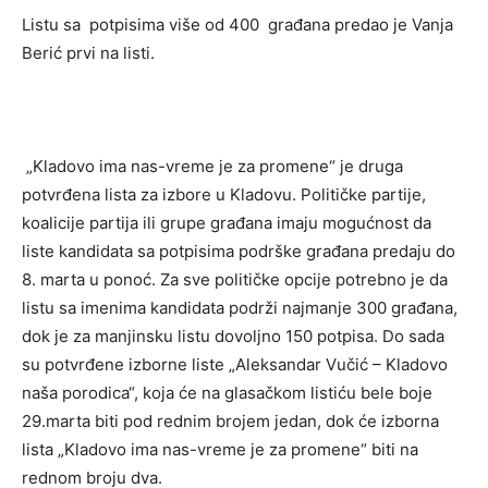
Listu sa potpisima više od 400 građana predao je Vanja
Berić prvi na listi.
„Kladovo ima nas-vreme je za promene“ je druga
potvrđena lista za izbore u Kladovu. Političke partije,
koalicije partija ili grupe građana imaju mogućnost da
liste kandidata sa potpisima podrške građana predaju do
8. marta u ponoć. Za sve političke opcije potrebno je da
listu sa imenima kandidata podrži najmanje 300 građana,
dok je za manjinsku listu dovoljno 150 potpisa. Do sada
su potvrđene izborne liste „Aleksandar Vučić – Kladovo
naša porodica“, koja će na glasačkom listiću bele boje
29.marta biti pod rednim brojem jedan, dok će izborna
lista „Kladovo ima nas-vreme je za promene“ biti na
rednom broju dva.