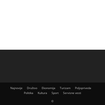
Najnovije
Društvo
Ekonomija
Turizam
Poljopriveda
Politika
Kultura
Sport
Servisne vesti
©