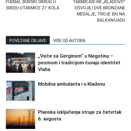
FUDBAL BORSKI OKRUG U
TAKMIČARI KK „KLADOVO“
SREDU UTAKMICE 27. KOLA
OSVOJILI DVE BRONZANE
MEDALJE, TROJE IDU NA
BALKANIJADU
POVEZANE OBJAVE
VIŠE OD AUTORA
„Veče sa Gerginom“ u Negotinu –
pesmom i tradicijom čuvaju identitet
Vlaha
Mobilna ambulanta i u Kladovu
Planska isključenja struje za četvrtak
6. avgusta