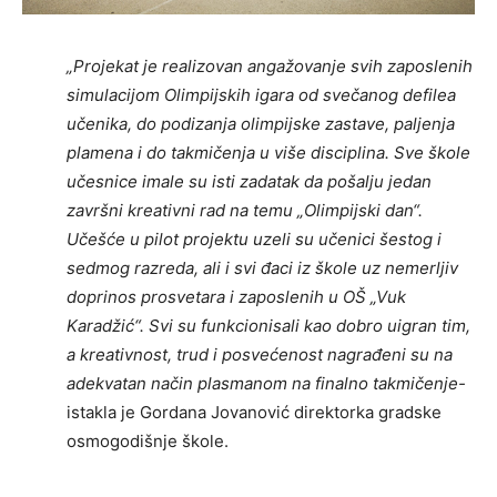
„Projekat je realizovan angažovanje svih zaposlenih
simulacijom Olimpijskih igara od svečanog defilea
učenika, do podizanja olimpijske zastave, paljenja
plamena i do takmičenja u više disciplina. Sve škole
učesnice imale su isti zadatak da pošalju jedan
završni kreativni rad na temu „Olimpijski dan“.
Učešće u pilot projektu uzeli su učenici šestog i
sedmog razreda, ali i svi đaci iz škole uz nemerljiv
doprinos prosvetara i zaposlenih u OŠ „Vuk
Karadžić“. Svi su funkcionisali kao dobro uigran tim,
a kreativnost, trud i posvećenost nagrađeni su na
adekvatan način plasmanom na finalno takmičenje-
istakla je Gordana Jovanović direktorka gradske
osmogodišnje škole.