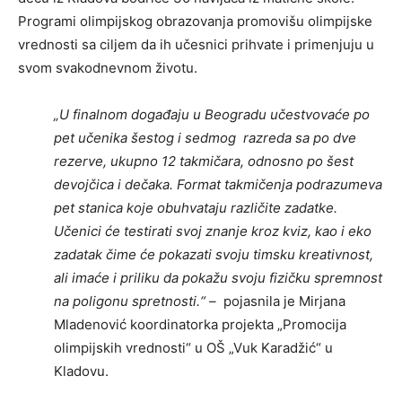
Programi olimpijskog obrazovanja promovišu olimpijske
vrednosti sa ciljem da ih učesnici prihvate i primenjuju u
svom svakodnevnom životu.
„U finalnom događaju u Beogradu učestvovaće po
pet učenika šestog i sedmog razreda sa po dve
rezerve, ukupno 12 takmičara, odnosno po šest
devojčica i dečaka. Format takmičenja podrazumeva
pet stanica koje obuhvataju različite zadatke.
Učenici će testirati svoj znanje kroz kviz, kao i eko
zadatak čime će pokazati svoju timsku kreativnost,
ali imaće i priliku da pokažu svoju fizičku spremnost
na poligonu spretnosti.“ –
pojasnila je Mirjana
Mladenović koordinatorka projekta „Promocija
olimpijskih vrednosti“ u OŠ „Vuk Karadžić“ u
Kladovu.