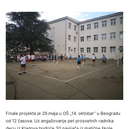
Finale projekta je 29.maja u OŠ „14. oktobar“ u Beogradu
od 12 časova. Uz angažovanje pet prosvetnih radnika
decu iz Kladova bodriće 30 navijača iz matične škole.