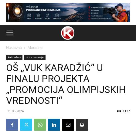
Naslovna
Aktuelno
Aktuelno
obrazovanje
OŠ „VUK KARADŽIĆ“ U
FINALU PROJEKTA
„PROMOCIJA OLIMPIJSKIH
VREDNOSTI“
21.05.2024
1127