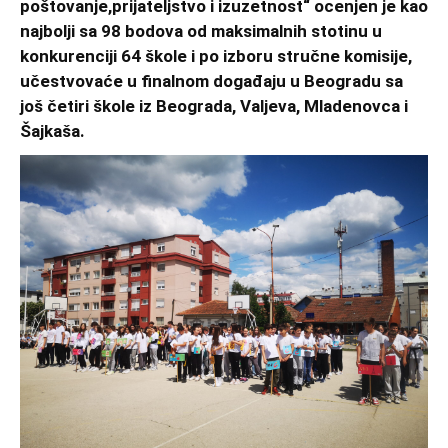
poštovanje,
prijateljstvo i izuzetnost“ ocenjen je kao
najbolji sa 98 bodova od maksimalnih stotinu u
konkurenciji 64 škole i po izboru stručne komisije,
učestvovaće u finalnom događaju u Beogradu sa
još četiri škole iz Beograda, Valjeva, Mladenovca i
Šajkaša.