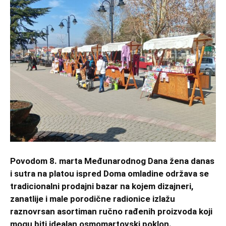
Povodom 8. marta Međunarodnog Dana žena danas
i sutra na platou ispred Doma omladine održava se
tradicionalni prodajni bazar na kojem dizajneri,
zanatlije i male porodične radionice izlažu
raznovrsan asortiman ručno rađenih proizvoda koji
mogu biti idealan osmomartovski poklon.