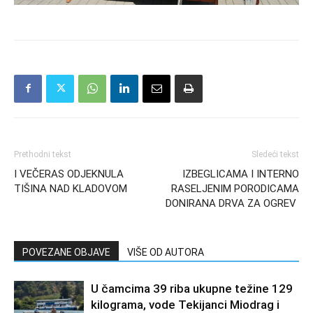
Prethodni tekst
Sledeći tekst
I VEČERAS ODJEKNULA
IZBEGLICAMA I INTERNO
TIŠINA NAD KLADOVOM
RASELJENIM PORODICAMA
DONIRANA DRVA ZA OGREV
POVEZANE OBJAVE
VIŠE OD AUTORA
U čamcima 39 riba ukupne težine 129
kilograma, vode Tekijanci Miodrag i