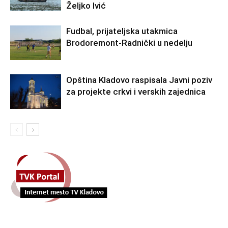
Željko Ivić
Fudbal, prijateljska utakmica
Brodoremont-Radnički u nedelju
Opština Kladovo raspisala Javni poziv
za projekte crkvi i verskih zajednica