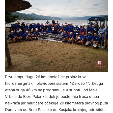
Prvu etapu dugu 26 km obeležiće prolaz kroz
hidroenergetski i plovidbeni sistem “Đerdap 1″. Druga
etapa duga 46 km na programu je u subotu, od Male
Vrbice do Brze Palanke, dok je poslednja treća etapa
najkraća jer nautičare očekuje 20 kilometara plovnog puta
Dunavom od Brze Palanke do Kusjaka krajnjeg odredišta