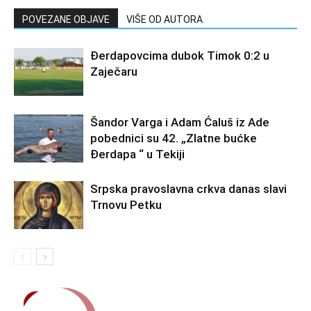
POVEZANE OBJAVE
VIŠE OD AUTORA
Đerdapovcima dubok Timok 0:2 u
Zaječaru
Šandor Varga i Adam Ćaluš iz Ade
pobednici su 42. „Zlatne bućke
Đerdapa “ u Tekiji
Srpska pravoslavna crkva danas slavi
Trnovu Petku