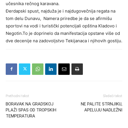
učesnika rečnog karavana.
Đerdapski spust, najduža je i najdugovečnija regata na
tom delu Dunavu, Namera priredbe je da se afirmišu
sportovi na vodi i turistički potencijali opština Kladovo i
Negotin.To je doprinelo da manifestacija opstane više od
dve decenije na zadovoljstvo Tekijanaca i njihovih gostiju.
Prethodni tekst
Sledeći tekst
BORAVAK NA GRADSKOJ
NE PALITE STRNJIKU,
PLAŽI SPAS OD TROPSKIH
APELUJU NADLEŽNI
TEMPERATURA