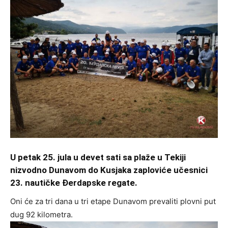
U petak 25. jula u devet sati sa plaže u Tekiji
nizvodno Dunavom do Kusjaka zaploviće učesnici
23. nautičke Đerdapske regate.
Oni će za tri dana u tri etape Dunavom prevaliti plovni put
dug 92 kilometra.