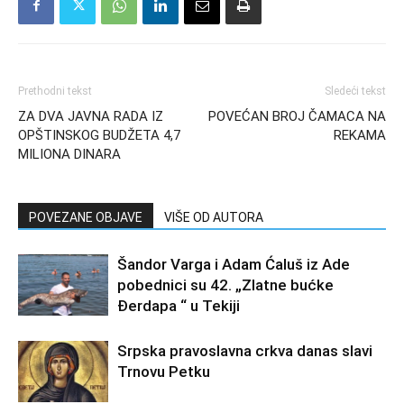
Prethodni tekst
Sledeći tekst
ZA DVA JAVNA RADA IZ
POVEĆAN BROJ ČAMACA NA
OPŠTINSKOG BUDŽETA 4,7
REKAMA
MILIONA DINARA
POVEZANE OBJAVE
VIŠE OD AUTORA
Šandor Varga i Adam Ćaluš iz Ade
pobednici su 42. „Zlatne bućke
Đerdapa “ u Tekiji
Srpska pravoslavna crkva danas slavi
Trnovu Petku