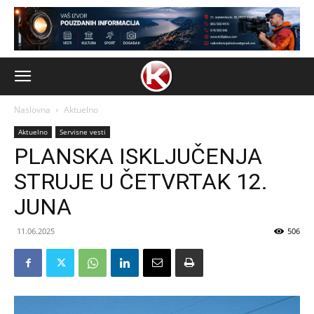
Naslovna
Aktuelno
Aktuelno
Servisne vesti
PLANSKA ISKLJUČENJA
STRUJE U ČETVRTAK 12.
JUNA
11.06.2025
506