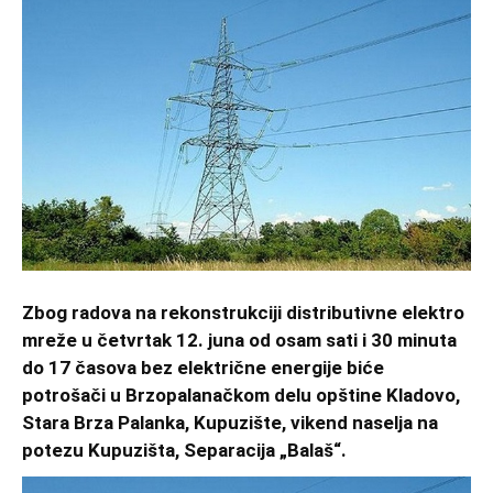
Zbog radova na rekonstrukciji distributivne elektro
mreže u četvrtak 12. juna od osam sati i 30 minuta
do 17 časova bez električne energije biće
potrošači u Brzopalanačkom delu opštine Kladovo,
Stara Brza Palanka, Kupuzište, vikend naselja na
potezu Kupuzišta, Separacija „Balaš“.