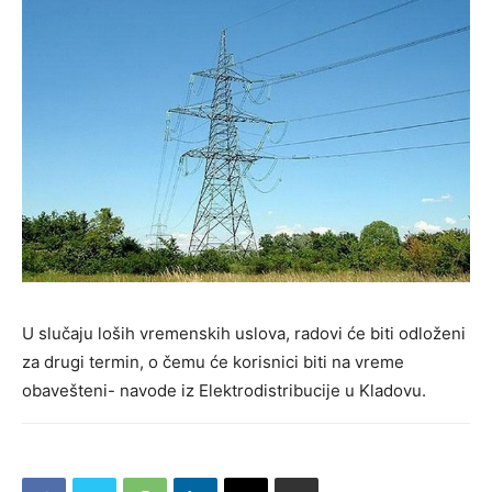
U slučaju loših vremenskih uslova, radovi će biti odloženi
za drugi termin, o čemu će korisnici biti na vreme
obavešteni- navode iz Elektrodistribucije u Kladovu.