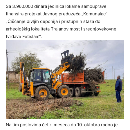
Sa 3.960.000 dinara jedinica lokalne samouprave
finansira projekat Javnog preduzeća „Komunalac“
„Čišćenje divljih deponija i pristupnih staza do
arheološkig lokaliteta Trajanov most i srednjovekovne
tvrđave Fetislam“.
Na tim poslovima četiri meseca do 10. oktobra radno je