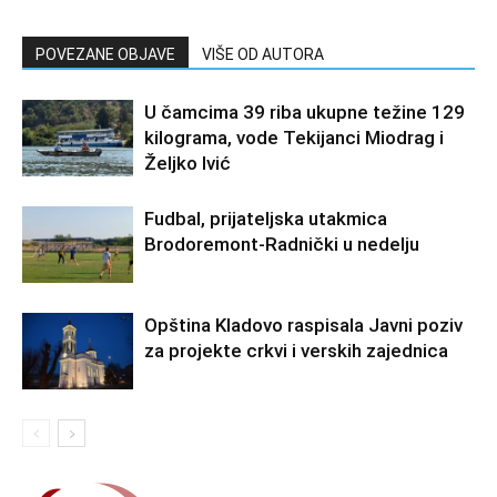
POVEZANE OBJAVE
VIŠE OD AUTORA
U čamcima 39 riba ukupne težine 129
kilograma, vode Tekijanci Miodrag i
Željko Ivić
Fudbal, prijateljska utakmica
Brodoremont-Radnički u nedelju
Opština Kladovo raspisala Javni poziv
za projekte crkvi i verskih zajednica