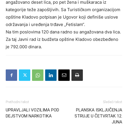
angažovano deset lica, po pet žena i muškaraca iz
kategorije teže zapošljivih. Sa Turističkom organizacijom
opštine Kladovo potpisan je Ugovor koji definiše uslove
održavanja i uređenja trđave „Fetislam“.
Na tim poslovima 120 dana radno su angažovana dva lica.
Za taj Javni rad iz budžeta opštine Kladovo obezbeđeno
je 792.000 dinara.
Prethodni tekst
Sledeći tekst
UPRAVLJALI VOZILIMA POD
PLANSKA ISKLJUČENJA
DEJSTVOM NARKOTIKA
STRUJE U ČETVRTAK 12.
JUNA